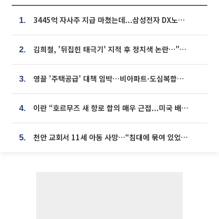
3445억 자사주 지급 마쳤는데...삼성전자 DX노조, 뒤늦은 '떼쓰기 집회'
1.
김희철, '뒤집힌 태극기' 지적 후 정치색 논란…"좌우 떠나 우리나라 국기"
2.
영끌 '주택공급' 대책 임박⋯비아파트·도심복합까지 총동원
3.
이란 “호르무즈 새 항로 합의 매우 근접...미국 배상 먼저”
4.
천안 교회서 11세 아동 사망…“침대에 묶여 있었다” 진술 확보
5.