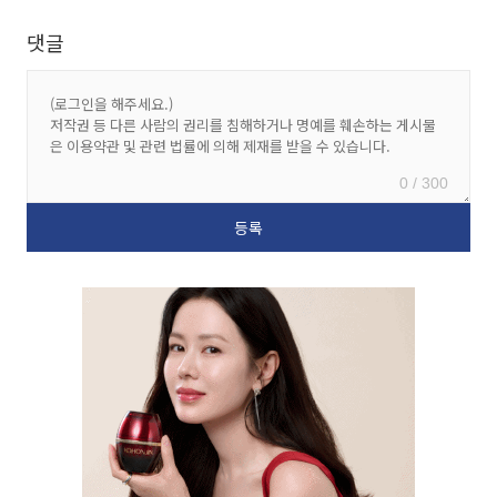
댓글
0 / 300