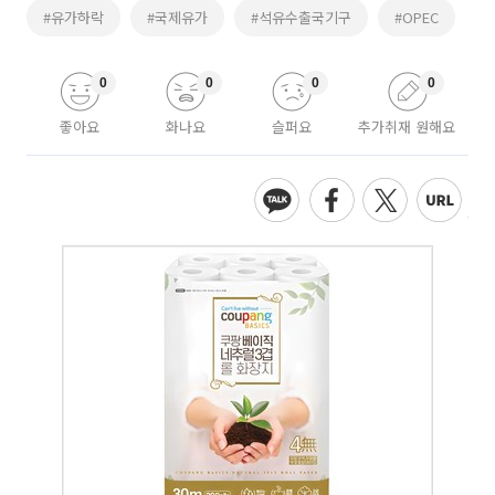
#유가하락
#국제유가
#석유수출국기구
#OPEC
0
0
0
0
좋아요
화나요
슬퍼요
추가취재 원해요