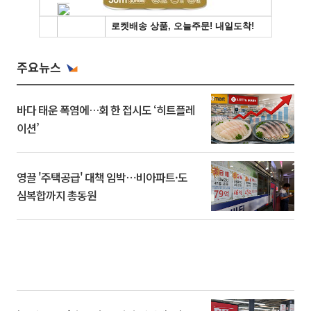
주요뉴스
바다 태운 폭염에…회 한 접시도 ‘히트플레
이션’
영끌 '주택공급' 대책 임박⋯비아파트·도
심복합까지 총동원