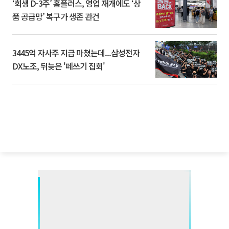
‘회생 D-3주’ 홈플러스, 영업 재개에도 ‘상
품 공급망’ 복구가 생존 관건
3445억 자사주 지급 마쳤는데...삼성전자
DX노조, 뒤늦은 '떼쓰기 집회'