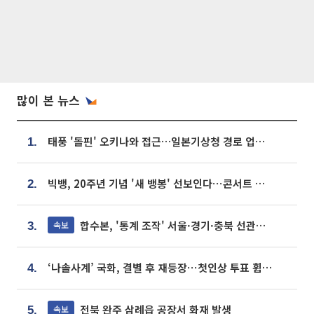
많이 본 뉴스
태풍 '돌핀' 오키나와 접근…일본기상청 경로 업데이트
1.
빅뱅, 20주년 기념 '새 뱅봉' 선보인다⋯콘서트 앞두고 팝업 개최
2.
합수본, '통계 조작' 서울·경기·충북 선관위 등 추가 압수수색
속보
3.
‘나솔사계’ 국화, 결별 후 재등장⋯첫인상 투표 휩쓸고 ‘인기녀’ 등극
4.
전북 완주 삼례읍 공장서 화재 발생
속보
5.