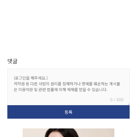
댓글
0 / 300