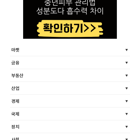
마켓
금융
부동산
산업
경제
국제
정치
사회