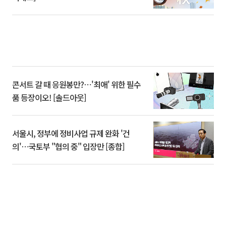
콘서트 갈 때 응원봉만?⋯'최애' 위한 필수
품 등장이오! [솔드아웃]
서울시, 정부에 정비사업 규제 완화 '건
의'⋯국토부 "협의 중" 입장만 [종합]