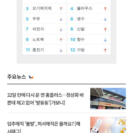
주요뉴스
22일 만에 다시 문 연 홈플러스…정상화 바
쁜데 재고 없어 ‘발동동’[가보니]
입추매직 '불발', 처서매직은 올까요? [해
시태그]