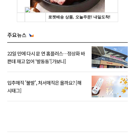
주요뉴스
22일 만에 다시 문 연 홈플러스…정상화 바
쁜데 재고 없어 ‘발동동’[가보니]
입추매직 '불발', 처서매직은 올까요? [해
시태그]