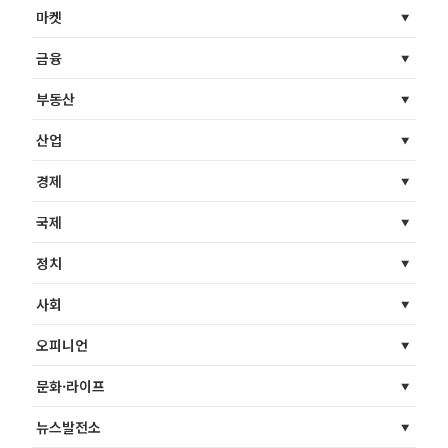
마켓
금융
부동산
산업
경제
국제
정치
사회
오피니언
문화·라이프
뉴스발전소