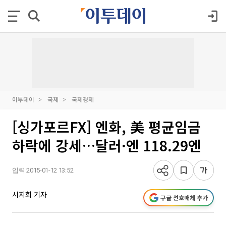
이투데이
국제
국제경제
[싱가포르FX] 엔화, 美 평균임금
하락에 강세…달러·엔 118.29엔
입력 2015-01-12 13:52
서지희 기자
구글 선호매체 추가