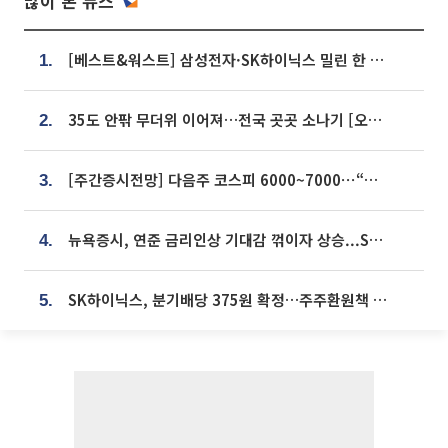
많이 본 뉴스
[베스트&워스트] 삼성전자·SK하이닉스 밀린 한 주…상상인증권은 85% 급등
1.
35도 안팎 무더위 이어져…전국 곳곳 소나기 [오늘 날씨]
2.
[주간증시전망] 다음주 코스피 6000~7000⋯“外人 수급은 정책이 변수”
3.
뉴욕증시, 연준 금리인상 기대감 꺾이자 상승...S&P500 사상 최고치 [종합]
4.
SK하이닉스, 분기배당 375원 확정…주주환원책 9월로 앞당겨 발표
5.