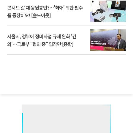
콘서트 갈 때 응원봉만?⋯'최애' 위한 필수
품 등장이오! [솔드아웃]
서울시, 정부에 정비사업 규제 완화 '건
의'⋯국토부 "협의 중" 입장만 [종합]