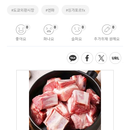
#도쿄외환시장
#엔화
#싱가포르fx
0
0
0
0
좋아요
화나요
슬퍼요
추가취재 원해요