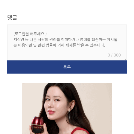
댓글
0 / 300