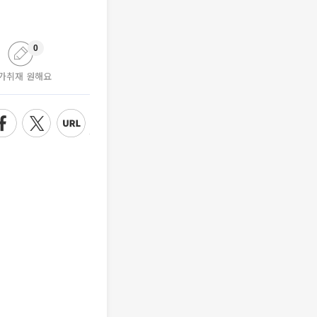
0
가취재 원해요