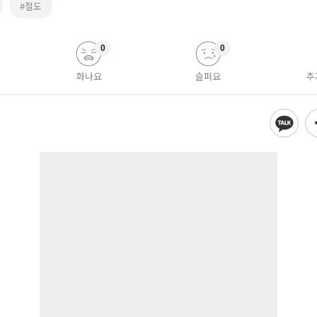
#절도
0
0
화나요
슬퍼요
추