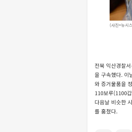
(사진=뉴시스
전북 익산경찰서는
을 구속했다. 이
와 증거물품을 정
110보루(110
다음날 비슷한 시
를 훔쳤다.