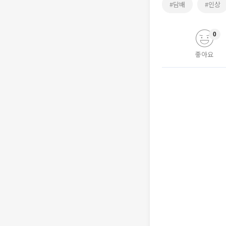
#담배
#인상
0
좋아요