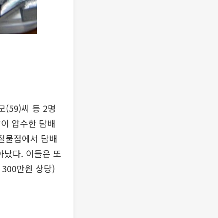
59)씨 등 2명
찰이 압수한 담배
 철물점에서 담배
아났다. 이들은 또
300만원 상당)