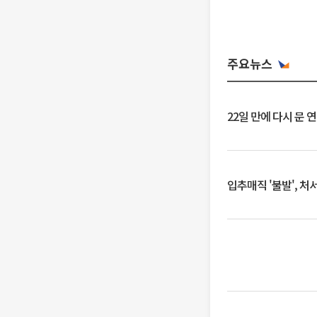
주요뉴스
22일 만에 다시 문 
입추매직 '불발', 처