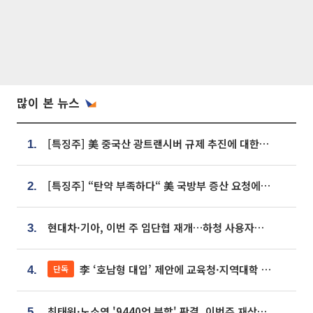
많이 본 뉴스
[특징주] 美 중국산 광트랜시버 규제 추진에 대한광통신 등 광통신株 강세
1.
[특징주] “탄약 부족하다“ 美 국방부 증산 요청에⋯국내 방산주 급등세
2.
현대차·기아, 이번 주 임단협 재개…하청 사용자성 재심도 ‘변수’
3.
李 ‘호남형 대입’ 제안에 교육청·지역대학 서·논술형 입시 연계 '착수'
단독
4.
최태원·노소영 '9440억 분할' 판결, 이번주 재상고 여부 주목
5.