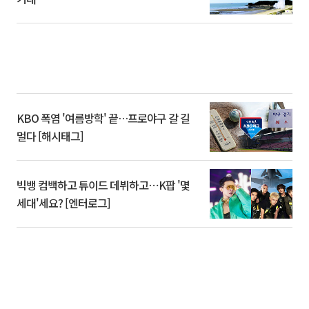
KBO 폭염 '여름방학' 끝…프로야구 갈 길
멀다 [해시태그]
빅뱅 컴백하고 튜이드 데뷔하고⋯K팝 '몇
세대'세요? [엔터로그]