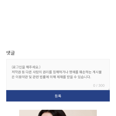
댓글
0 / 300