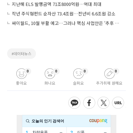
지난해 ELS 발행금액 71조8000억원…역대 최대
작년 주식형펀드 순자산 73.4조원…전년비 6.6조원 감소
싸이월드, 10월 부활 예고…그러나 핵심 사업안은 ‘추후 공개’
#데이터뉴스
0
0
0
0
좋아요
화나요
슬퍼요
추가취재 원해요