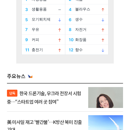
주요뉴스
한국 드론기술, 우크라 전장서 시험
단독
중…“스타트업 여러 곳 참여”
美 미사일 재고 ‘빨간불’…K방산 북미 진출
기대