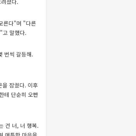
그려졌다.
모른다"며 "다른
"고 말했다.
몇 번씩 갈등해.
문을 잠궜다. 이후
너한테 단순히 오빤
건 너, 너 행복.
며 애틋한 마음을