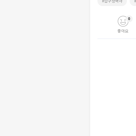
#압구정백야
0
좋아요