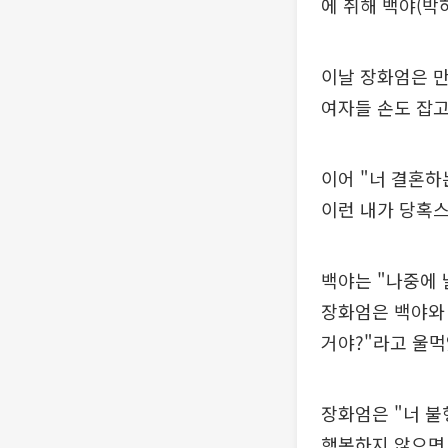
에 취해 백야(박
이날 장화엄은 만
여자들 손도 잡고
이어 "너 결혼하
이런 내가 당혹
백야는 "나중에 
장화엄은 백야와 
거야?"라고 울먹
장화엄은 "너 불
행복하지 않으면 