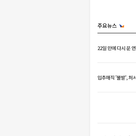
주요뉴스
22일 만에 다시 문 
입추매직 '불발', 처