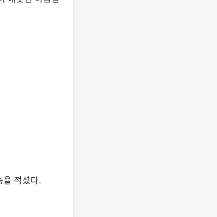
슴을 적셨다.