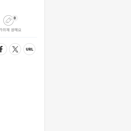
0
가취재 원해요