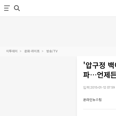
이투데이
문화·라이프
방송/TV
'압구정 백
파…언제든
입력 2015-01-12 07:59
온라인뉴스팀