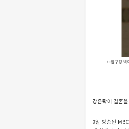
(=압구정 백
강은탁이 결혼을 
9일 방송된 MB