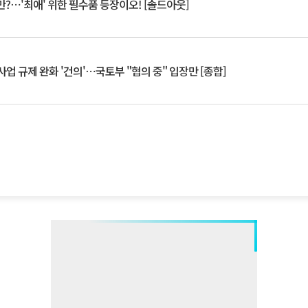
?⋯'최애' 위한 필수품 등장이오! [솔드아웃]
업 규제 완화 '건의'⋯국토부 "협의 중" 입장만 [종합]