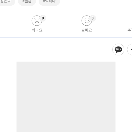
#강은탁
#결혼
#박하나
0
0
화나요
슬퍼요
추