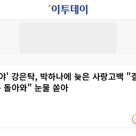
야' 강은탁, 박하나에 늦은 사랑고백 "
 돌아와" 눈물 쏟아