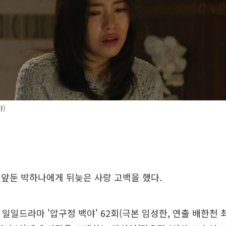
야)
앞둔 박하나에게 뒤늦은 사랑 고백을 했다.
C 일일드라마 '압구정 백야' 62회(극본 임성한, 연출 배한천