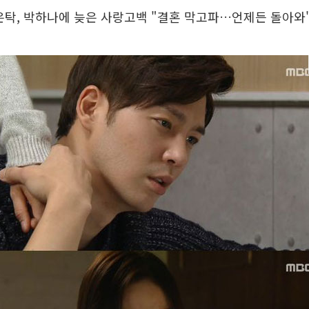
은탁, 박하나에 늦은 사랑고백 "결혼 막고파…언제든 돌아와"