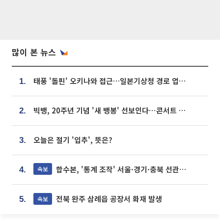
많이 본 뉴스
태풍 '돌핀' 오키나와 접근…일본기상청 경로 업데이트
1.
빅뱅, 20주년 기념 '새 뱅봉' 선보인다⋯콘서트 앞두고 팝업 개최
2.
오늘은 절기 '입추', 뜻은?
3.
합수본, '통계 조작' 서울·경기·충북 선관위 등 추가 압수수색
속보
4.
전북 완주 삼례읍 공장서 화재 발생
속보
5.