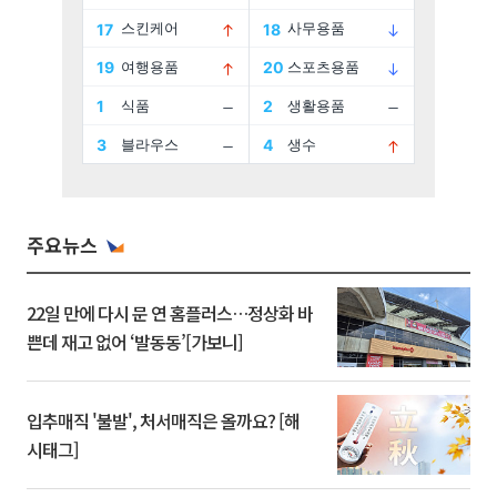
주요뉴스
22일 만에 다시 문 연 홈플러스…정상화 바
쁜데 재고 없어 ‘발동동’[가보니]
입추매직 '불발', 처서매직은 올까요? [해
시태그]