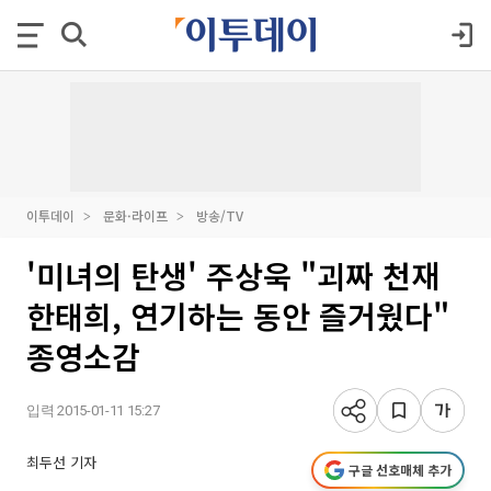
이투데이
문화·라이프
방송/TV
'미녀의 탄생' 주상욱 "괴짜 천재
한태희, 연기하는 동안 즐거웠다"
종영소감
입력 2015-01-11 15:27
최두선 기자
구글 선호매체 추가