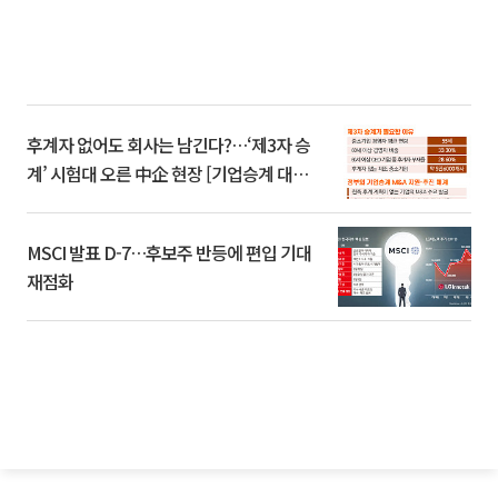
후계자 없어도 회사는 남긴다?…‘제3자 승
계’ 시험대 오른 中企 현장 [기업승계 대전
환]
MSCI 발표 D-7…후보주 반등에 편입 기대
재점화