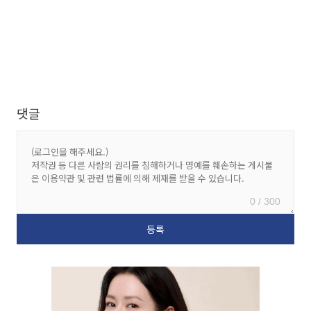
댓글
0 / 300