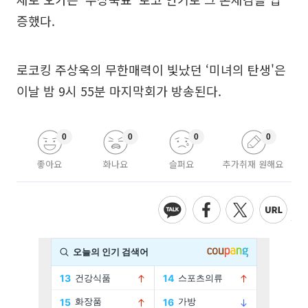
증했다.
로코킹 주상욱의 무한매력이 빛났던 ‘미녀의 탄생'은
이날 밤 9시 55분 마지막회가 방송된다.
0
0
0
0
좋아요
화나요
슬퍼요
추가취재 원해요