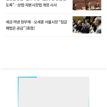
도록”…상법·자본시장법 개정 시사
세금 꺼낸 정부에…오세훈 서울시장 “집값
해법은 공급” [종합]