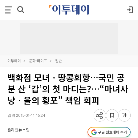
이투데이
문화·라이프
일반
백화점 모녀ㆍ땅콩회항…국민 공
분 산 ‘갑’의 첫 마디는?…“마녀사
냥ㆍ을의 횡포” 책임 회피
입력 2015-01-11 16:24
온라인뉴스팀
구글 선호매체 추가