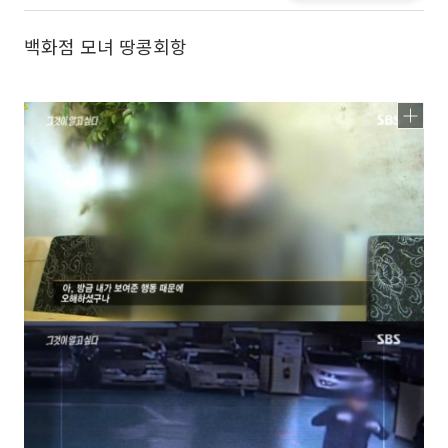
백화점 모녀 땅콩회항