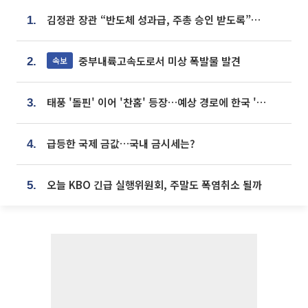
김정관 장관 “반도체 성과급, 주총 승인 받도록”…상법·자본시장법 개정 시사
1.
중부내륙고속도로서 미상 폭발물 발견
속보
2.
태풍 '돌핀' 이어 '찬홈' 등장…예상 경로에 한국 '한숨'
3.
급등한 국제 금값…국내 금시세는?
4.
오늘 KBO 긴급 실행위원회, 주말도 폭염취소 될까
5.