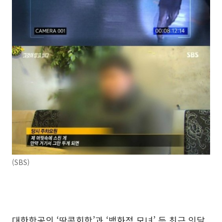
(SBS)
대한항공의 ‘땅콩회항’과 ‘백화점 모녀’ 등 최근 잇달