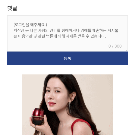
댓글
0 / 300