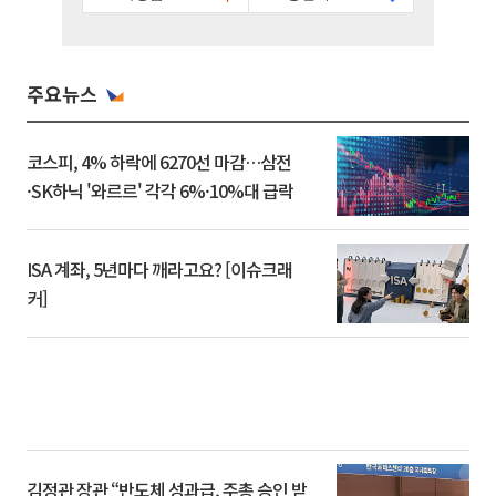
주요뉴스
코스피, 4% 하락에 6270선 마감…삼전
·SK하닉 '와르르' 각각 6%·10%대 급락
ISA 계좌, 5년마다 깨라고요? [이슈크래
커]
김정관 장관 “반도체 성과급, 주총 승인 받