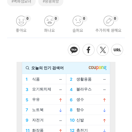
#백화점모녀
#땅콩회항
0
0
0
0
좋아요
화나요
슬퍼요
추가취재 원해요