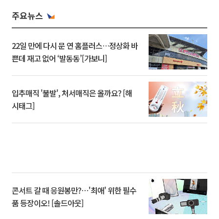
주요뉴스
22일 만에 다시 문 연 홈플러스…정상화 바
쁜데 재고 없어 ‘발동동’[가보니]
입추매직 '불발', 처서매직은 올까요? [해
시태그]
콘서트 갈 때 응원봉만?⋯'최애' 위한 필수
품 등장이오! [솔드아웃]