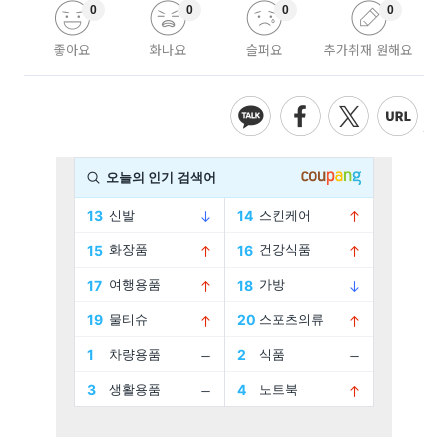
0
0
0
0
좋아요
화나요
슬퍼요
추가취재 원해요