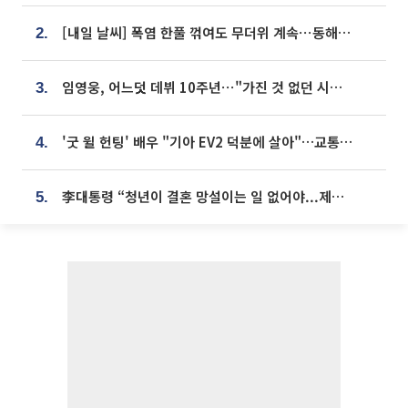
[내일 날씨] 폭염 한풀 꺾여도 무더위 계속⋯동해안 이틀 연속 비
2.
임영웅, 어느덧 데뷔 10주년⋯"가진 것 없던 시절, 내 앞엔 20명의 팬뿐"
3.
'굿 윌 헌팅' 배우 "기아 EV2 덕분에 살아"…교통사고 후 안전성 극찬
4.
李대통령 “청년이 결혼 망설이는 일 없어야...제도상 불이익 조사”
5.