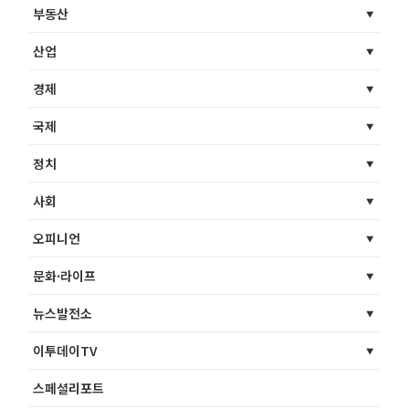
부동산
산업
경제
국제
정치
사회
오피니언
문화·라이프
뉴스발전소
이투데이TV
스페셜리포트