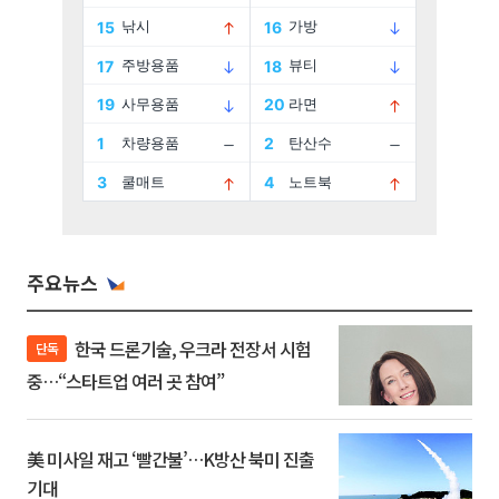
주요뉴스
한국 드론기술, 우크라 전장서 시험
단독
중…“스타트업 여러 곳 참여”
美 미사일 재고 ‘빨간불’…K방산 북미 진출
기대