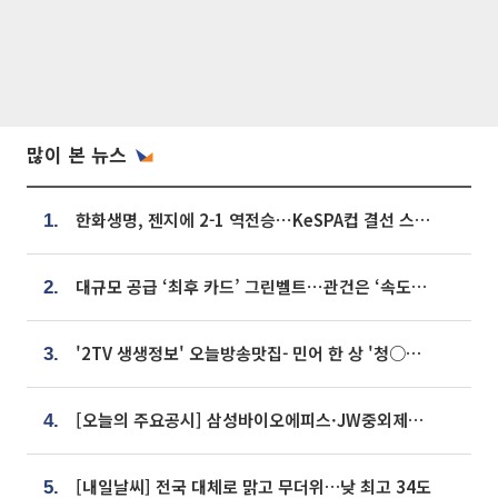
많이 본 뉴스
한화생명, 젠지에 2-1 역전승⋯KeSPA컵 결선 스테이지 2 직행
1.
대규모 공급 ‘최후 카드’ 그린벨트⋯관건은 ‘속도’ [주택공급 승부수의 조건]
2.
'2TV 생생정보' 오늘방송맛집- 민어 한 상 '청○○○' vs 전복 한 상 '명○'
3.
[오늘의 주요공시] 삼성바이오에피스·JW중외제약·한미반도체·SK바이오사이언스 등
4.
[내일날씨] 전국 대체로 맑고 무더위…낮 최고 34도
5.