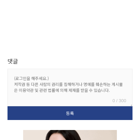
댓글
0 / 300