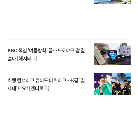
KBO 폭염 '여름방학' 끝…프로야구 갈 길
멀다 [해시태그]
빅뱅 컴백하고 튜이드 데뷔하고⋯K팝 '몇
세대'세요? [엔터로그]