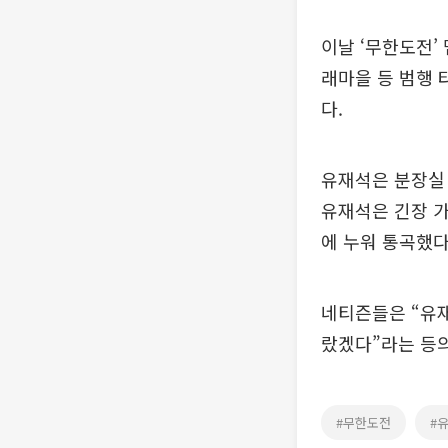
이날 ‘무한도전’
래마을 등 범행 
다.
유재석은 분장실 
유재석은 긴장 가
에 누워 통곡했다
네티즌들은 “유재
랐겠다”라는 등의
#무한도전
#