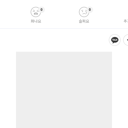
0
0
화나요
슬퍼요
추