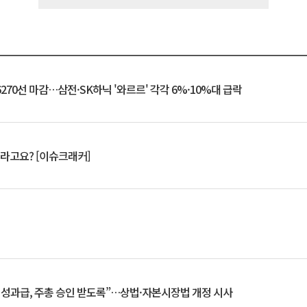
6270선 마감…삼전·SK하닉 '와르르' 각각 6%·10%대 급락
 깨라고요? [이슈크래커]
 성과급, 주총 승인 받도록”…상법·자본시장법 개정 시사