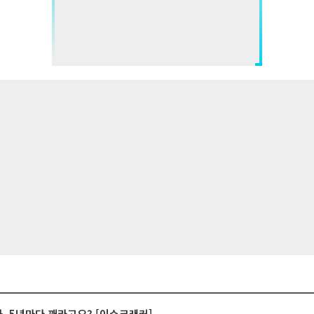
계좌, 5년마다 깨라고요? [이슈크래커]