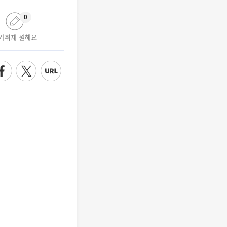
0
가취재 원해요