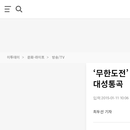
이투데이
문화·라이프
방송/TV
‘무한도전’
대성통곡
입력 2015-01-11 10:06
최두선 기자