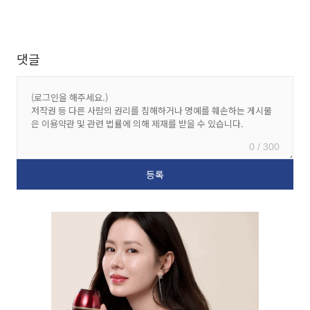
댓글
0 / 300