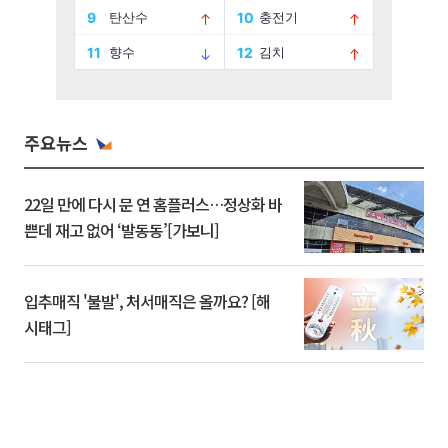
주요뉴스
22일 만에 다시 문 연 홈플러스…정상화 바
쁜데 재고 없어 ‘발동동’[가보니]
입추매직 '불발', 처서매직은 올까요? [해
시태그]