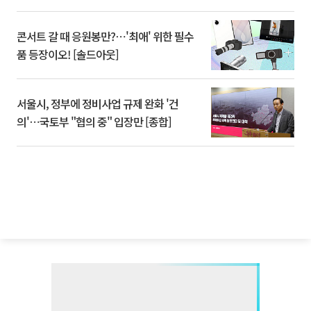
콘서트 갈 때 응원봉만?⋯'최애' 위한 필수
품 등장이오! [솔드아웃]
서울시, 정부에 정비사업 규제 완화 '건
의'⋯국토부 "협의 중" 입장만 [종합]