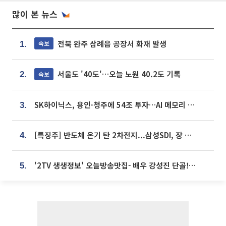
많이 본 뉴스
전북 완주 삼례읍 공장서 화재 발생
속보
1.
서울도 '40도'…오늘 노원 40.2도 기록
속보
2.
SK하이닉스, 용인·청주에 54조 투자…AI 메모리 생산기지 키운다
3.
[특징주] 반도체 온기 탄 2차전지...삼성SDI, 장 초반 7% 넘게 껑충
4.
'2TV 생생정보' 오늘방송맛집- 배우 강성진 단골! 쌀국수ㆍ푸팟퐁 커리 맛집 '블○○○'
5.