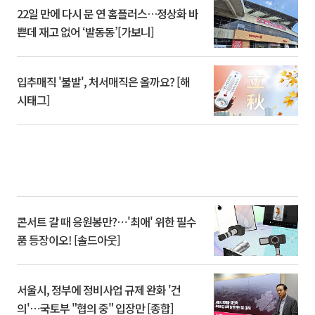
22일 만에 다시 문 연 홈플러스…정상화 바
쁜데 재고 없어 ‘발동동’[가보니]
입추매직 '불발', 처서매직은 올까요? [해
시태그]
콘서트 갈 때 응원봉만?⋯'최애' 위한 필수
품 등장이오! [솔드아웃]
서울시, 정부에 정비사업 규제 완화 '건
의'⋯국토부 "협의 중" 입장만 [종합]