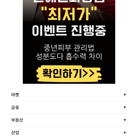
마켓
금융
부동산
산업