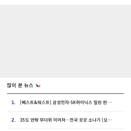
많이 본 뉴스
[베스트&워스트] 삼성전자·SK하이닉스 밀린 한 주…상상인증권은 85% 급등
1.
35도 안팎 무더위 이어져…전국 곳곳 소나기 [오늘 날씨]
2.