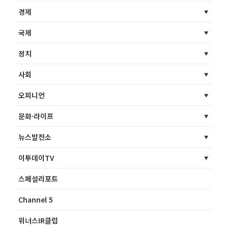
경제
국제
정치
사회
오피니언
문화·라이프
뉴스발전소
이투데이TV
스페셜리포트
Channel 5
위너스IR클럽