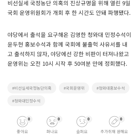
비선실세 국정농단 의혹의 진상규명을 위해 열린 9일
국회 운영위원회가 개회 후 한 시간도 안돼 파행됐다.
야당에서 출석을 요구해온 김영한 청와대 민정수석이
윤두현 홍보수석과 함께 국회에 불출헉 사유서를 내
고 출석하지 않자, 야당에선 강한 비판이 터져나왔고
운영위는 오전 10시 시작 후 50여분 만에 정회했다.
#비선실세국정농단의혹
#국회운영위
#청와대홍보수석
#청와대민정수석
0
0
0
0
좋아요
화나요
슬퍼요
추가취재 원해요