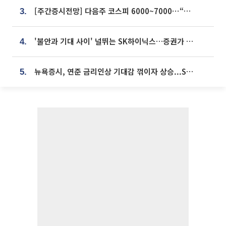
[주간증시전망] 다음주 코스피 6000~7000⋯“外人 수급은 정책이 변수”
3.
'불안과 기대 사이' 널뛰는 SK하이닉스…증권가 "HBM4·LTA 기반 펀터멘털 견고"
4.
뉴욕증시, 연준 금리인상 기대감 꺾이자 상승...S&P500 사상 최고치 [종합]
5.