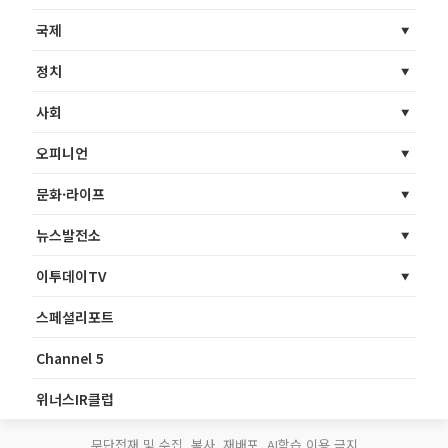
국제
정치
사회
오피니언
문화·라이프
뉴스발전소
이투데이TV
스페셜리포트
Channel 5
위너스IR클럽
무단전재 및 수집, 복사, 재배포, AI학습 이용 금지