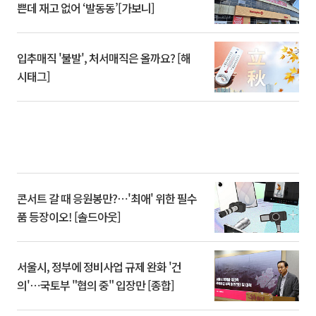
쁜데 재고 없어 ‘발동동’[가보니]
입추매직 '불발', 처서매직은 올까요? [해
시태그]
콘서트 갈 때 응원봉만?⋯'최애' 위한 필수
품 등장이오! [솔드아웃]
서울시, 정부에 정비사업 규제 완화 '건
의'⋯국토부 "협의 중" 입장만 [종합]