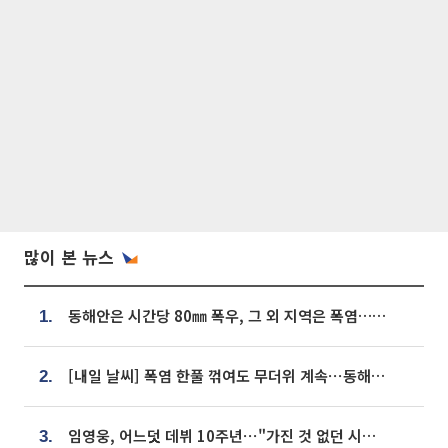
많이 본 뉴스
동해안은 시간당 80㎜ 폭우, 그 외 지역은 폭염…‘극과 극 날씨’
1.
[내일 날씨] 폭염 한풀 꺾여도 무더위 계속⋯동해안 이틀 연속 비
2.
임영웅, 어느덧 데뷔 10주년⋯"가진 것 없던 시절, 내 앞엔 20명의 팬뿐"
3.