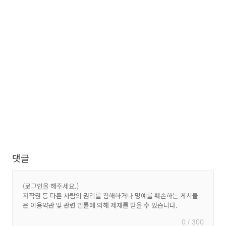
댓글
0 / 300