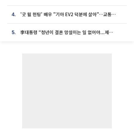
'굿 윌 헌팅' 배우 "기아 EV2 덕분에 살아"…교통사고 후 안전성 극찬
4.
李대통령 “청년이 결혼 망설이는 일 없어야...제도상 불이익 조사”
5.