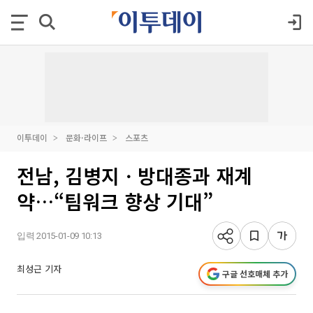
이투데이
문화·라이프
스포츠
전남, 김병지ㆍ방대종과 재계
약…“팀워크 향상 기대”
입력 2015-01-09 10:13
최성근 기자
구글 선호매체 추가