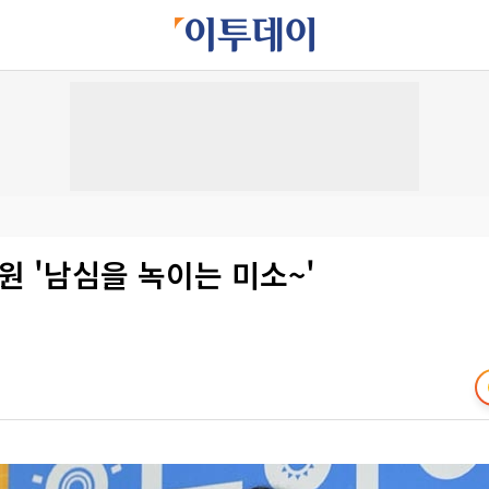
원 '남심을 녹이는 미소~'