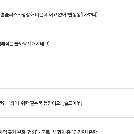
연 홈플러스…정상화 바쁜데 재고 없어 ‘발동동’[가보니]
서매직은 올까요? [해시태그]
?⋯'최애' 위한 필수품 등장이오! [솔드아웃]
업 규제 완화 '건의'⋯국토부 "협의 중" 입장만 [종합]