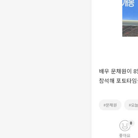
배우 문채원이 8
참석해 포토타임을 
#문채원
#오
0
좋아요