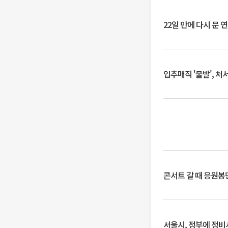
22일 만에 다시 문 
입추매직 '불발', 처
콘서트 갈 때 응원봉만
서울시, 정부에 정비사