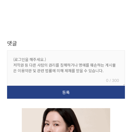
댓글
0 / 300