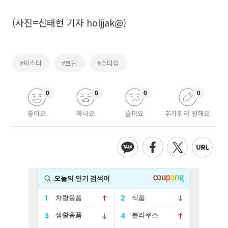
(사진=신태현 기자 holjjak@)
#씨스타
#효린
#쇼타임
0
0
0
0
좋아요
화나요
슬퍼요
추가취재 원해요