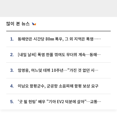
많이 본 뉴스
동해안은 시간당 80㎜ 폭우, 그 외 지역은 폭염…‘극과 극 날씨’
1.
[내일 날씨] 폭염 한풀 꺾여도 무더위 계속⋯동해안 이틀 연속 비
2.
임영웅, 어느덧 데뷔 10주년⋯"가진 것 없던 시절, 내 앞엔 20명의 팬뿐"
3.
이남오 함평군수, 군공항 소음피해 함평 보상 요구
4.
'굿 윌 헌팅' 배우 "기아 EV2 덕분에 살아"…교통사고 후 안전성 극찬
5.