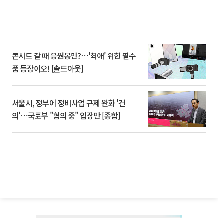
콘서트 갈 때 응원봉만?⋯'최애' 위한 필수
품 등장이오! [솔드아웃]
서울시, 정부에 정비사업 규제 완화 '건
의'⋯국토부 "협의 중" 입장만 [종합]