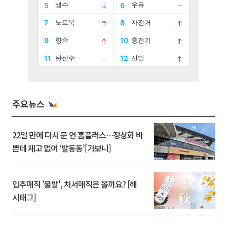
주요뉴스
22일 만에 다시 문 연 홈플러스…정상화 바
쁜데 재고 없어 ‘발동동’[가보니]
입추매직 '불발', 처서매직은 올까요? [해
시태그]