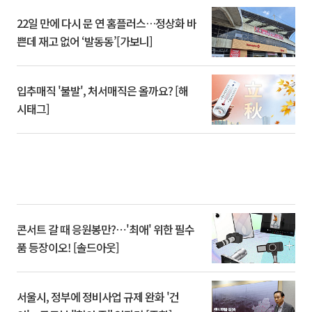
22일 만에 다시 문 연 홈플러스…정상화 바
쁜데 재고 없어 ‘발동동’[가보니]
입추매직 '불발', 처서매직은 올까요? [해
시태그]
콘서트 갈 때 응원봉만?⋯'최애' 위한 필수
품 등장이오! [솔드아웃]
서울시, 정부에 정비사업 규제 완화 '건