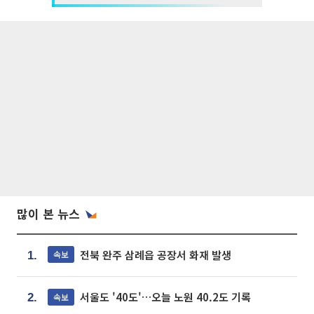
많이 본 뉴스
전북 완주 삼례읍 공장서 화재 발생
속보
1.
서울도 '40도'…오늘 노원 40.2도 기록
속보
2.