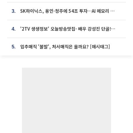
SK하이닉스, 용인·청주에 54조 투자…AI 메모리 생산기지 키운다
3.
'2TV 생생정보' 오늘방송맛집- 배우 강성진 단골! 쌀국수ㆍ푸팟퐁 커리 맛집 '블○○○'
4.
입추매직 '불발', 처서매직은 올까요? [해시태그]
5.