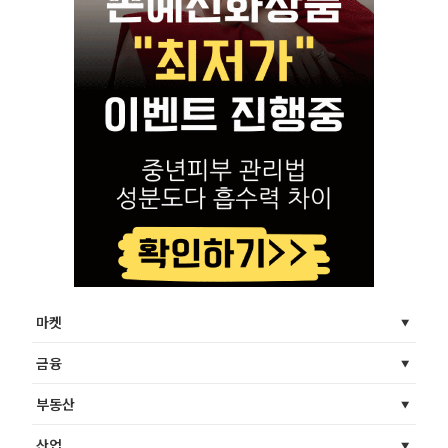
마켓
금융
부동산
산업