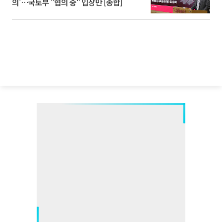
의'⋯국토부 "협의 중" 입장만 [종합]