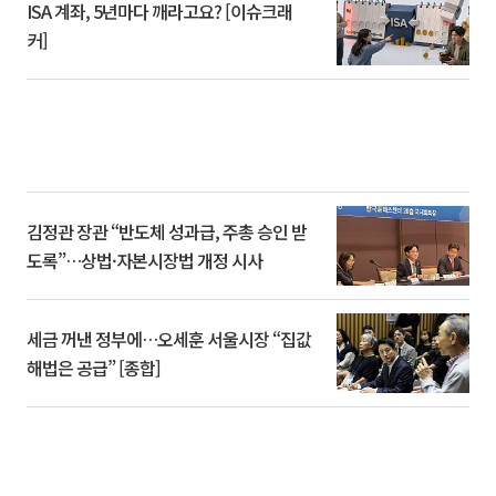
ISA 계좌, 5년마다 깨라고요? [이슈크래
커]
김정관 장관 “반도체 성과급, 주총 승인 받
도록”…상법·자본시장법 개정 시사
세금 꺼낸 정부에…오세훈 서울시장 “집값
해법은 공급” [종합]