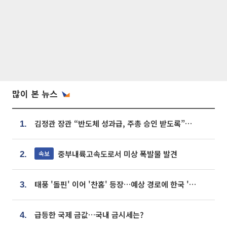
많이 본 뉴스
김정관 장관 “반도체 성과급, 주총 승인 받도록”…상법·자본시장법 개정 시사
1.
중부내륙고속도로서 미상 폭발물 발견
속보
2.
태풍 '돌핀' 이어 '찬홈' 등장…예상 경로에 한국 '한숨'
3.
급등한 국제 금값…국내 금시세는?
4.