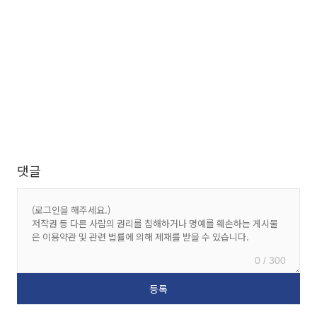
댓글
0 / 300