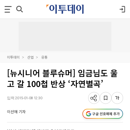
이투데이
산업
유통
[뉴시니어 블루슈머] 임금님도 울
고 갈 100첩 반상 ‘자연별곡’
입력 2015-01-08 12:30
이선애 기자
구글 선호매체 추가