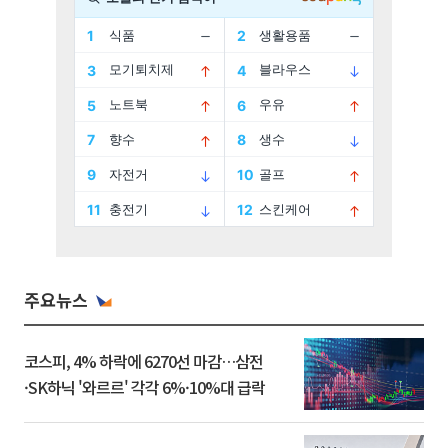
주요뉴스
코스피, 4% 하락에 6270선 마감…삼전
·SK하닉 '와르르' 각각 6%·10%대 급락