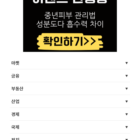
마켓
금융
부동산
산업
경제
국제
정치