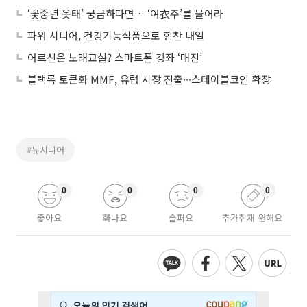
‘꽃중년 옷태’ 궁금하다면… ‘여衣주’를 물어라
파워 시니어, 건강기능식품으로 힘찬 내일
어르신은 노래교실? 스마트폰 강좌 ‘매진’
블랙록 토큰화 MMF, 유럽 시장 진출∙∙∙스테이블코인 확장
#뉴시니어
0
0
0
0
좋아요
화나요
슬퍼요
추가취재 원해요