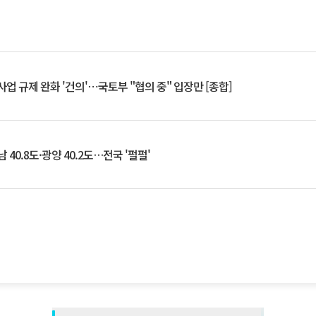
업 규제 완화 '건의'⋯국토부 "협의 중" 입장만 [종합]
 40.8도·광양 40.2도…전국 '펄펄'