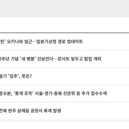
돌핀' 오키나와 접근…일본기상청 경로 업데이트
20주년 기념 '새 뱅봉' 선보인다⋯콘서트 앞두고 팝업 개최
절기 '입추', 뜻은?
합수본, '통계 조작' 서울·경기·충북 선관위 등 추가 압수수색
전북 완주 삼례읍 공장서 화재 발생