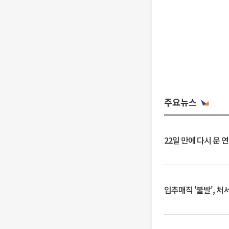
주요뉴스
22일 만에 다시 문 
입추매직 '불발', 처