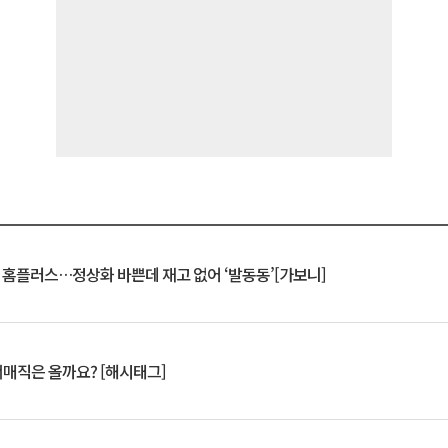
연 홈플러스…정상화 바쁜데 재고 없어 ‘발동동’[가보니]
서매직은 올까요? [해시태그]