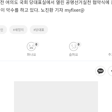
오전 여의도 국회 당대표실에서 열린 공명선거실천 협약식에 
 악수를 하고 있다. 노진환 기자 myfixer@
재인
#새정치
#당대표
0
0
화나요
슬퍼요
추