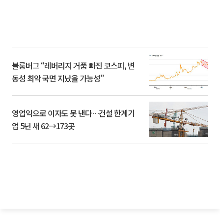
블룸버그 “레버리지 거품 빠진 코스피, 변
동성 최악 국면 지났을 가능성”
영업익으로 이자도 못 낸다…건설 한계기
업 5년 새 62→173곳