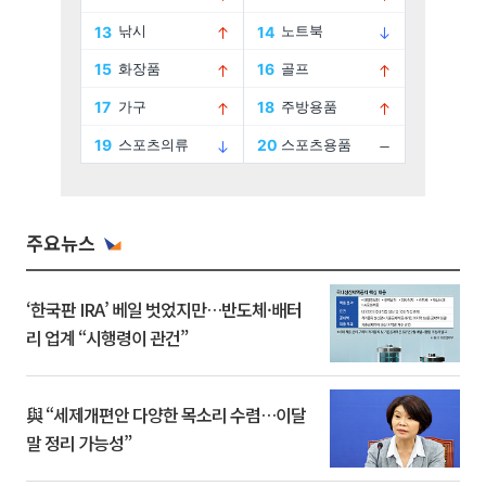
주요뉴스
‘한국판 IRA’ 베일 벗었지만…반도체·배터
리 업계 “시행령이 관건”
與 “세제개편안 다양한 목소리 수렴…이달
말 정리 가능성”