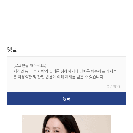
댓글
0 / 300