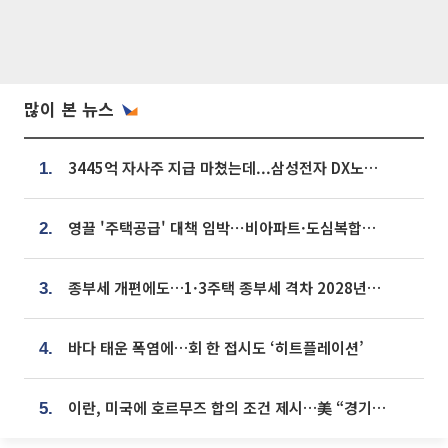
많이 본 뉴스
3445억 자사주 지급 마쳤는데...삼성전자 DX노조, 뒤늦은 '떼쓰기 집회'
1.
영끌 '주택공급' 대책 임박⋯비아파트·도심복합까지 총동원
2.
종부세 개편에도…1·3주택 종부세 격차 2028년부터 확대
3.
바다 태운 폭염에…회 한 접시도 ‘히트플레이션’
4.
이란, 미국에 호르무즈 합의 조건 제시…美 “경기 아직 안 끝나” [종합]
5.