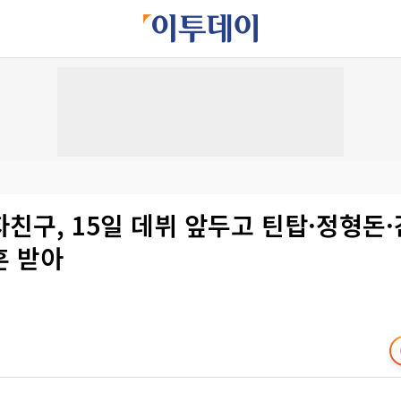
친구, 15일 데뷔 앞두고 틴탑·정형돈
훈 받아