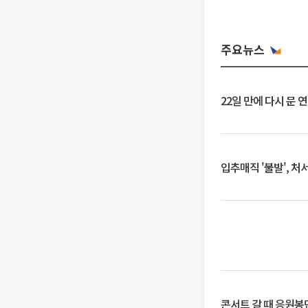
주요뉴스
22일 만에 다시 문 
입추매직 '불발', 처
콘서트 갈 때 응원봉만