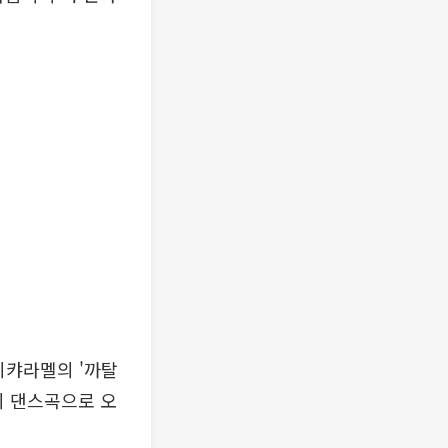
렌지캬라멜의 '까탈
의 댄스곡으로 오