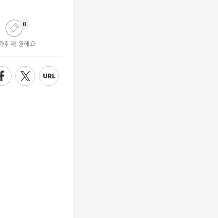
0
가취재 원해요