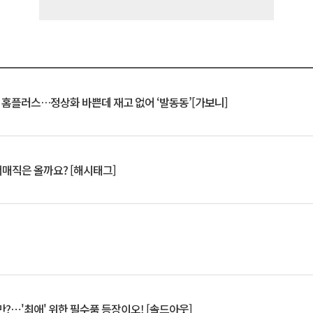
연 홈플러스…정상화 바쁜데 재고 없어 ‘발동동’[가보니]
서매직은 올까요? [해시태그]
?⋯'최애' 위한 필수품 등장이오! [솔드아웃]