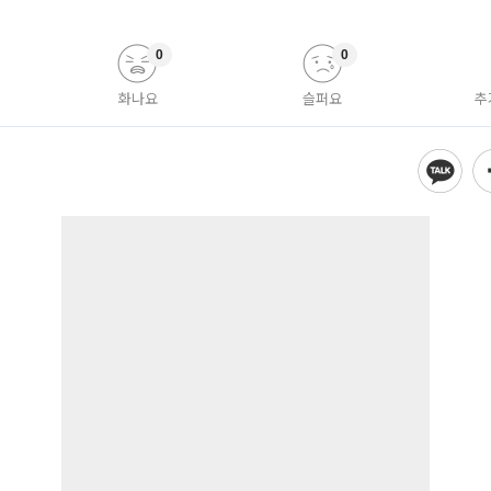
0
0
화나요
슬퍼요
추