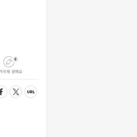
0
가취재 원해요