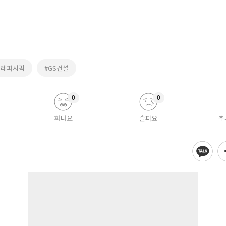
모레퍼시픽
#GS건설
0
0
화나요
슬퍼요
추