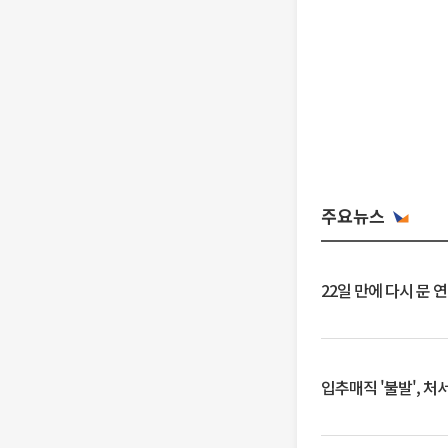
주요뉴스
22일 만에 다시 문 
입추매직 '불발', 처