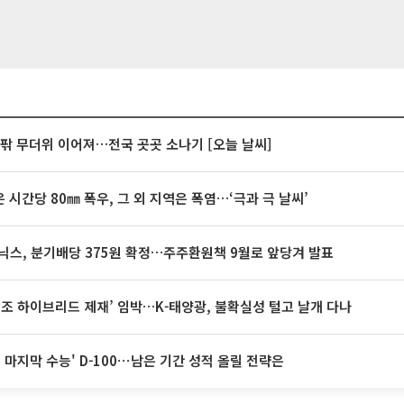
안팎 무더위 이어져…전국 곳곳 소나기 [오늘 날씨]
 시간당 80㎜ 폭우, 그 외 지역은 폭염…‘극과 극 날씨’
닉스, 분기배당 375원 확정…주주환원책 9월로 앞당겨 발표
32조 하이브리드 제재’ 임박…K-태양광, 불확실성 털고 날개 다나
전 마지막 수능' D-100⋯남은 기간 성적 올릴 전략은