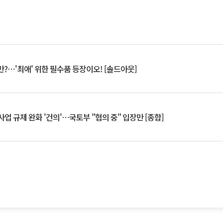
?⋯'최애' 위한 필수품 등장이오! [솔드아웃]
업 규제 완화 '건의'⋯국토부 "협의 중" 입장만 [종합]