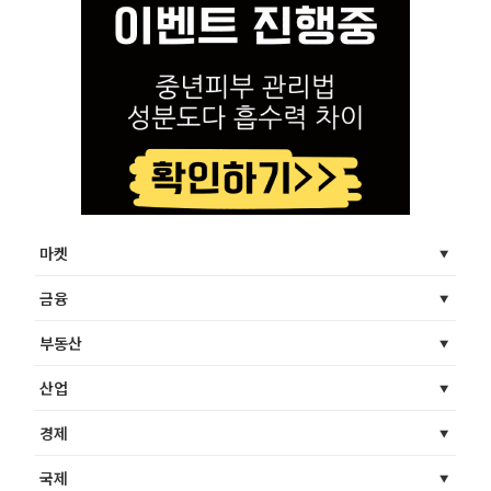
마켓
금융
부동산
산업
경제
국제