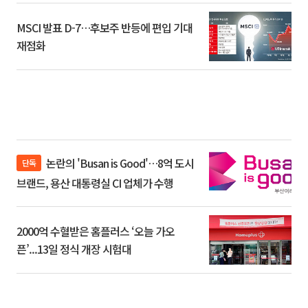
MSCI 발표 D-7…후보주 반등에 편입 기대
재점화
논란의 'Busan is Good'…8억 도시
단독
브랜드, 용산 대통령실 CI 업체가 수행
2000억 수혈받은 홈플러스 ‘오늘 가오
픈’...13일 정식 개장 시험대