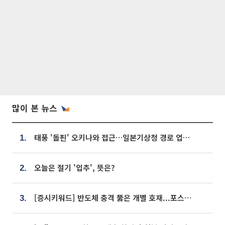
많이 본 뉴스
태풍 '돌핀' 오키나와 접근…일본기상청 경로 업데이트
1.
오늘은 절기 '입추', 뜻은?
2.
[증시키워드] 반도체 충격 뚫은 개별 호재...포스코퓨처엠·에코프로·한화솔루션 '눈길'
3.