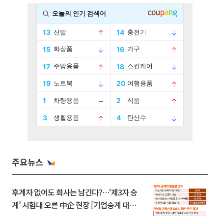
주요뉴스
후계자 없어도 회사는 남긴다?…‘제3자 승
계’ 시험대 오른 中企 현장 [기업승계 대전
환]