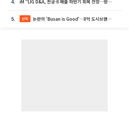
iM "LIG D&A, 천궁-II 매출 하반기 회복 전망…방산 톱픽 유지"
4.
논란의 'Busan is Good'…8억 도시브랜드, 용산 대통령실 CI 업체가 수행
단독
5.