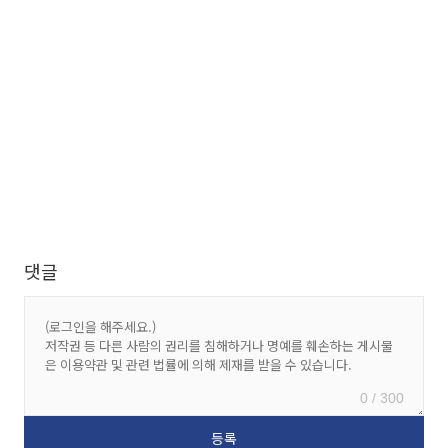
댓글
0 / 300