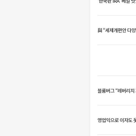
‘한국판 IRA’ 베
與 “세제개편안 다양
블룸버그 “레버리지 
영업익으로 이자도 못