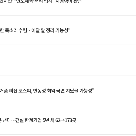
일 벗었지만…반도체·배터리 업계 “시행령이 관건”
한 목소리 수렴…이달 말 정리 가능성”
거품 빠진 코스피, 변동성 최악 국면 지났을 가능성”
 낸다…건설 한계기업 5년 새 62→173곳