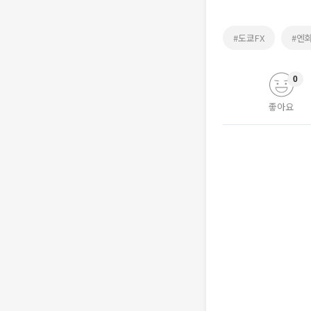
#도쿄FX
#엔
0
좋아요