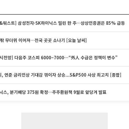
&워스트] 삼성전자·SK하이닉스 밀린 한 주…상상인증권은 85% 급등
안팎 무더위 이어져…전국 곳곳 소나기 [오늘 날씨]
시전망] 다음주 코스피 6000~7000⋯“外人 수급은 정책이 변수”
, 연준 금리인상 기대감 꺾이자 상승...S&P500 사상 최고치 [종합]
닉스, 분기배당 375원 확정…주주환원책 9월로 앞당겨 발표