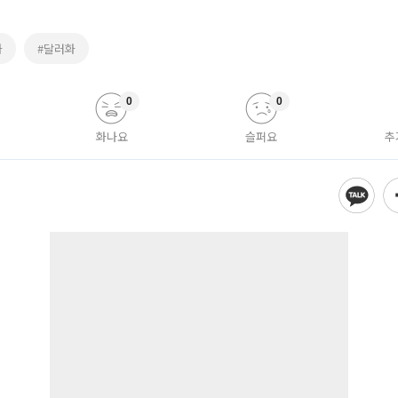
화
#달러화
0
0
화나요
슬퍼요
추