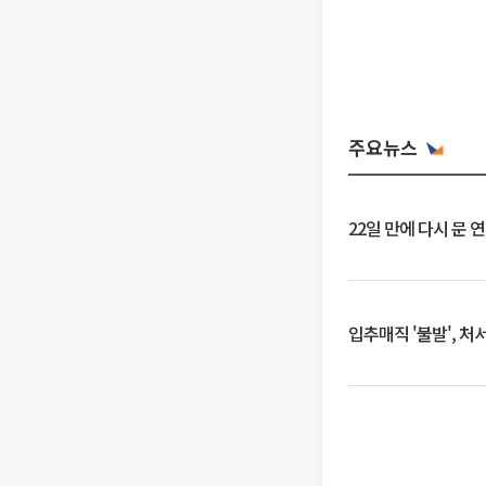
주요뉴스
22일 만에 다시 문 
입추매직 '불발', 처