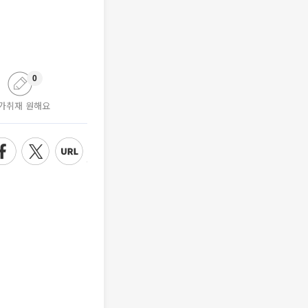
0
가취재 원해요