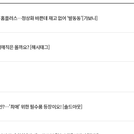
연 홈플러스…정상화 바쁜데 재고 없어 ‘발동동’[가보니]
서매직은 올까요? [해시태그]
?⋯'최애' 위한 필수품 등장이오! [솔드아웃]