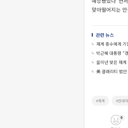
예상됐었다”면서
맞아떨어지는 만큼
관련 뉴스
재계 총수에게 기
박근혜 대통령 “경
을미년 맞은 재계 
美 클래리티 법안
#재계
#현대
0