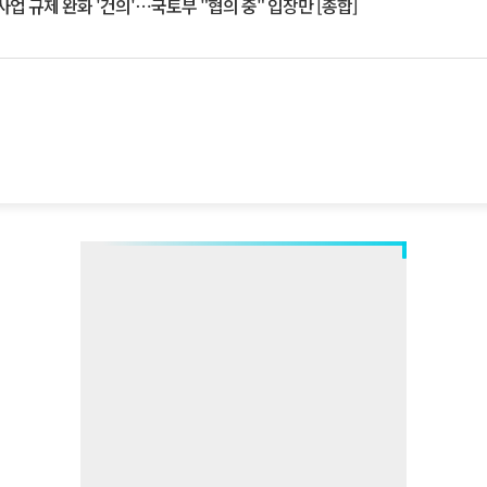
업 규제 완화 '건의'⋯국토부 "협의 중" 입장만 [종합]