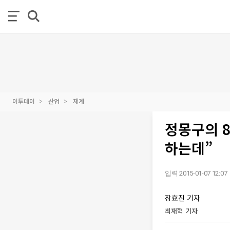
이투데이
산업
재계
정몽구의 
하는데”
입력 2015-01-07 12:07
장효진 기자
최재혁 기자