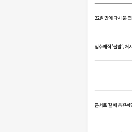
22일 만에 다시 문 
입추매직 '불발', 처
콘서트 갈 때 응원봉만