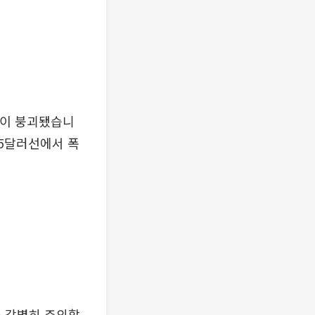
선이 붕괴됐습니
75달러선에서 폭
큼 각별히 주의할