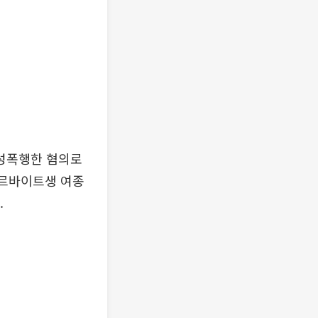
성폭행한 혐의로
아르바이트생 여종
.