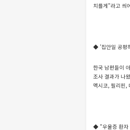
치를게"라고 씌
◆ '집안일 공평
한국 남편들이 
조사 결과가 나왔습
멕시코, 필리핀,
◆ "우울증 환자