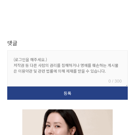
댓글
0 / 300