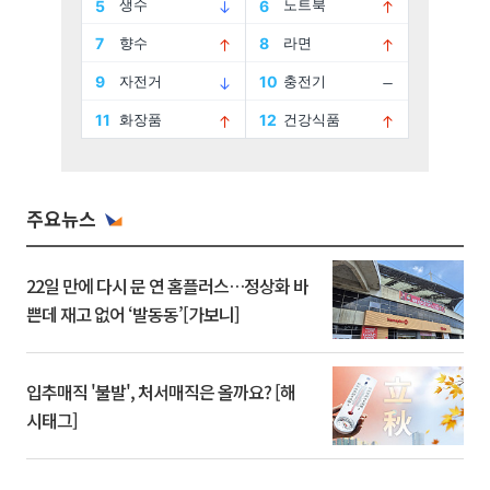
주요뉴스
22일 만에 다시 문 연 홈플러스…정상화 바
쁜데 재고 없어 ‘발동동’[가보니]
입추매직 '불발', 처서매직은 올까요? [해
시태그]