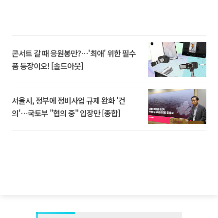
콘서트 갈 때 응원봉만?⋯'최애' 위한 필수
품 등장이오! [솔드아웃]
서울시, 정부에 정비사업 규제 완화 '건
의'⋯국토부 "협의 중" 입장만 [종합]