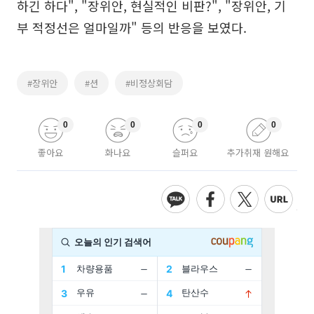
하긴 하다", "장위안, 현실적인 비판?", "장위안, 기
부 적정선은 얼마일까" 등의 반응을 보였다.
#장위안
#션
#비정상회담
0
0
0
0
좋아요
화나요
슬퍼요
추가취재 원해요