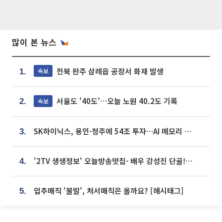
많이 본 뉴스
전북 완주 삼례읍 공장서 화재 발생
속보
1.
서울도 '40도'…오늘 노원 40.2도 기록
속보
2.
SK하이닉스, 용인·청주에 54조 투자…AI 메모리 생산기지 키운다
3.
'2TV 생생정보' 오늘방송맛집- 배우 강성진 단골! 쌀국수ㆍ푸팟퐁 커리 맛집 '블○○○'
4.
입추매직 '불발', 처서매직은 올까요? [해시태그]
5.