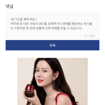
댓글
0 / 300