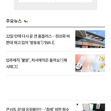
주요뉴스
22일 만에 다시 문 연 홈플러스…정상화 바
쁜데 재고 없어 ‘발동동’[가보니]
입추매직 '불발', 처서매직은 올까요? [해
시태그]
콘서트 갈 때 응원봉만?⋯'최애' 위한 필수