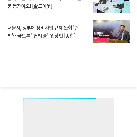
품 등장이오! [솔드아웃]
서울시, 정부에 정비사업 규제 완화 '건
의'⋯국토부 "협의 중" 입장만 [종합]