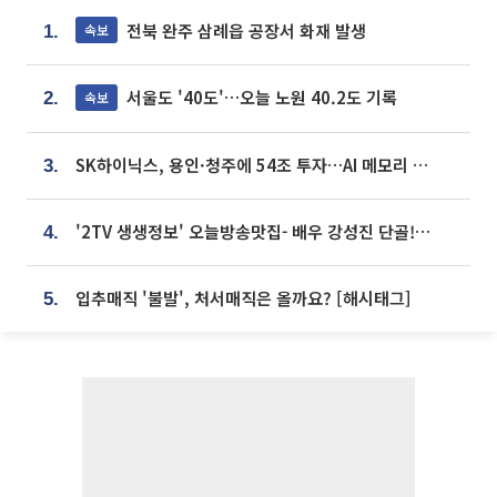
전북 완주 삼례읍 공장서 화재 발생
속보
1.
서울도 '40도'…오늘 노원 40.2도 기록
속보
2.
SK하이닉스, 용인·청주에 54조 투자…AI 메모리 생산기지 키운다
3.
'2TV 생생정보' 오늘방송맛집- 배우 강성진 단골! 쌀국수ㆍ푸팟퐁 커리 맛집 '블○○○'
4.
입추매직 '불발', 처서매직은 올까요? [해시태그]
5.