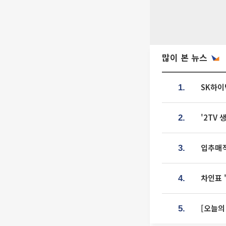
많이 본 뉴스
SK하이
1.
'2TV
2.
입추매직
3.
차인표 
4.
[오늘의
5.