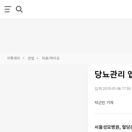
이투데이
산업
의료/바이오
당뇨관리 앱
입력 2015-01-06 17:55
박근빈 기자
서울성모병원, 혈당관