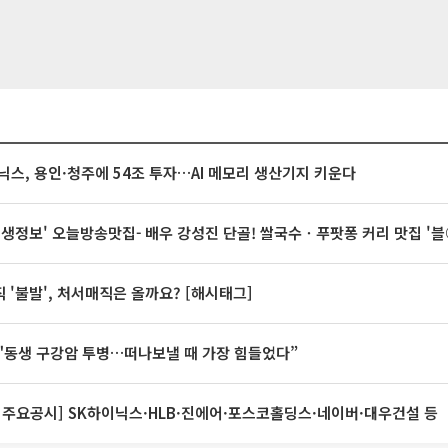
닉스, 용인·청주에 54조 투자…AI 메모리 생산기지 키운다
 생생정보' 오늘방송맛집- 배우 강성진 단골! 쌀국수ㆍ푸팟퐁 커리 맛집 '
 '불발', 처서매직은 올까요? [해시태그]
"동생 구강암 투병…떠나보낼 때 가장 힘들었다”
 주요공시] SK하이닉스·HLB·진에어·포스코홀딩스·네이버·대우건설 등