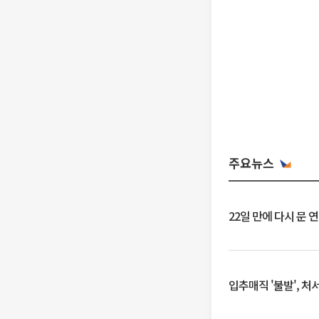
주요뉴스
22일 만에 다시 문 
입추매직 '불발', 처