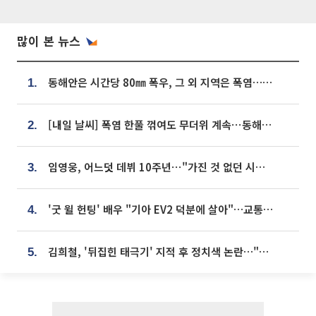
많이 본 뉴스
동해안은 시간당 80㎜ 폭우, 그 외 지역은 폭염…‘극과 극 날씨’
1.
[내일 날씨] 폭염 한풀 꺾여도 무더위 계속⋯동해안 이틀 연속 비
2.
임영웅, 어느덧 데뷔 10주년⋯"가진 것 없던 시절, 내 앞엔 20명의 팬뿐"
3.
'굿 윌 헌팅' 배우 "기아 EV2 덕분에 살아"…교통사고 후 안전성 극찬
4.
김희철, '뒤집힌 태극기' 지적 후 정치색 논란…"좌우 떠나 우리나라 국기"
5.