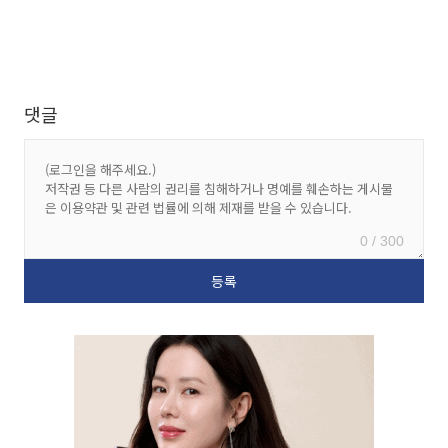
댓글
0 / 300