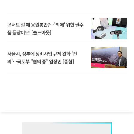
콘서트 갈 때 응원봉만?⋯'최애' 위한 필수
품 등장이오! [솔드아웃]
서울시, 정부에 정비사업 규제 완화 '건
의'⋯국토부 "협의 중" 입장만 [종합]