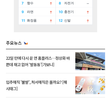
주요뉴스
22일 만에 다시 문 연 홈플러스…정상화 바
쁜데 재고 없어 ‘발동동’[가보니]
입추매직 '불발', 처서매직은 올까요? [해
시태그]