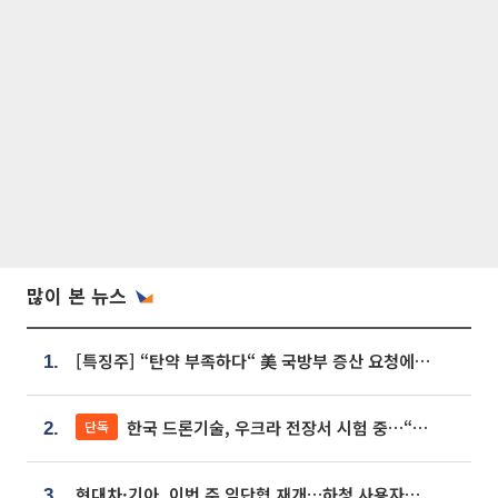
많이 본 뉴스
[특징주] “탄약 부족하다“ 美 국방부 증산 요청에⋯국내 방산주 급등세
1.
한국 드론기술, 우크라 전장서 시험 중…“스타트업 여러 곳 참여”
단독
2.
현대차·기아, 이번 주 임단협 재개…하청 사용자성 재심도 ‘변수’
3.