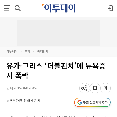
이투데이
국제
국제경제
유가·그리스 ‘더블펀치’에 뉴욕증
시 폭락
입력 2015-01-06 08:26
뉴욕특파원=민태성 기자
구글 선호매체 추가