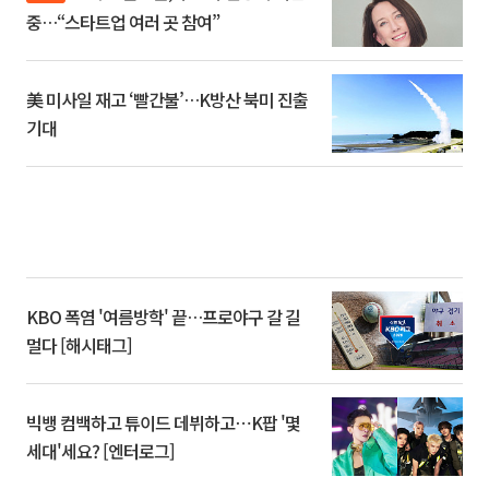
중…“스타트업 여러 곳 참여”
美 미사일 재고 ‘빨간불’…K방산 북미 진출
기대
KBO 폭염 '여름방학' 끝…프로야구 갈 길
멀다 [해시태그]
빅뱅 컴백하고 튜이드 데뷔하고⋯K팝 '몇
세대'세요? [엔터로그]