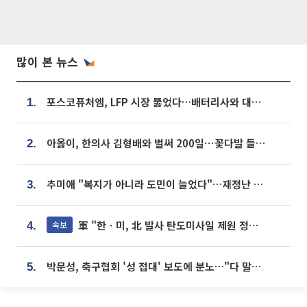
많이 본 뉴스
포스코퓨처엠, LFP 시장 뚫었다…배터리사와 대규모 장기 공급 합의
1.
아옳이, 한의사 김형배와 벌써 200일⋯꽃다발 들고 "프러포즈 아냐"
2.
추미애 "복지가 아니라 도민이 늘었다"…재정난 책임론 정면돌파
3.
軍 "한ㆍ미, 北 발사 탄도미사일 제원 정밀분석 중"
속보
4.
박문성, 축구협회 '성 접대' 보도에 분노…"다 말아먹으려고 작정했나"
5.