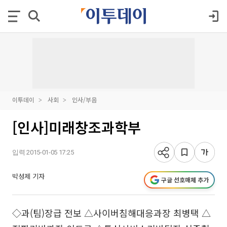
이투데이
사회
인사/부음
[인사]미래창조과학부
입력 2015-01-05 17:25
박성제 기자
구글 선호매체 추가
◇과(팀)장급 전보 △사이버침해대응과장 최병택 △