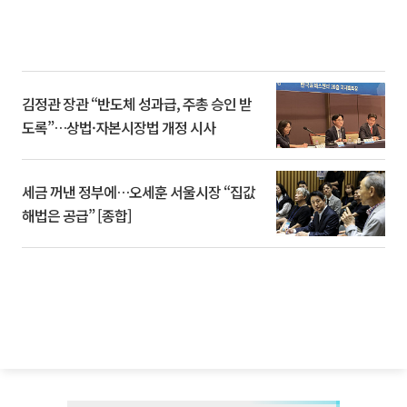
김정관 장관 “반도체 성과급, 주총 승인 받
도록”…상법·자본시장법 개정 시사
세금 꺼낸 정부에…오세훈 서울시장 “집값
해법은 공급” [종합]