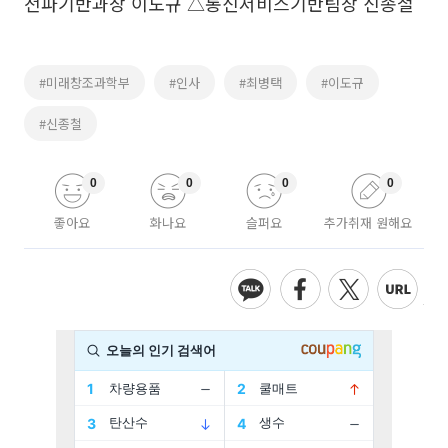
전파기반과장 이도규 △통신서비스기반팀장 신종철
#미래창조과학부
#인사
#최병택
#이도규
#신종철
0
0
0
0
좋아요
화나요
슬퍼요
추가취재 원해요