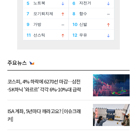
주요뉴스
코스피, 4% 하락에 6270선 마감…삼전
·SK하닉 '와르르' 각각 6%·10%대 급락
ISA 계좌, 5년마다 깨라고요? [이슈크래
커]