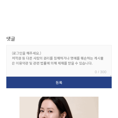
댓글
0 / 300