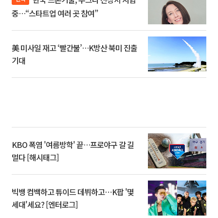
중…“스타트업 여러 곳 참여”
美 미사일 재고 ‘빨간불’…K방산 북미 진출
기대
KBO 폭염 '여름방학' 끝…프로야구 갈 길
멀다 [해시태그]
빅뱅 컴백하고 튜이드 데뷔하고⋯K팝 '몇
세대'세요? [엔터로그]