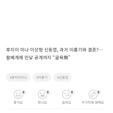
후지이 미나 이상형 신동엽, 과거 이홍기와 결혼?…
팔베개에 민낯 공개까지 “굴욕無”
#후지이미나
#이홍기
#신동엽
0
0
0
0
좋아요
화나요
슬퍼요
추가취재 원해요