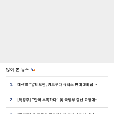
많이 본 뉴스
대신證 “알테오젠, 키트루다 큐렉스 판매 3배 급증…목표가 41만원 상향”
1.
[특징주] “탄약 부족하다“ 美 국방부 증산 요청에⋯국내 방산주 급등세
2.