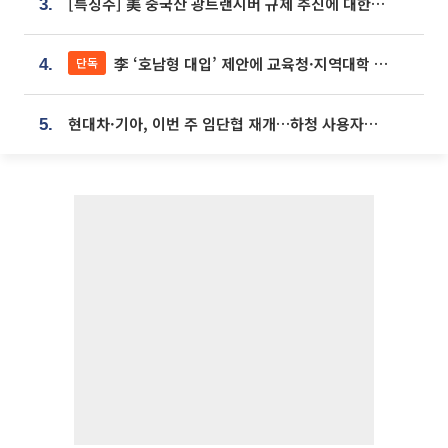
[특징주] 美 중국산 광트랜시버 규제 추진에 대한광통신 등 광통신株 강세
3.
李 ‘호남형 대입’ 제안에 교육청·지역대학 서·논술형 입시 연계 '착수'
단독
4.
현대차·기아, 이번 주 임단협 재개…하청 사용자성 재심도 ‘변수’
5.