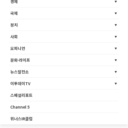
경제
국제
정치
사회
오피니언
문화·라이프
뉴스발전소
이투데이TV
스페셜리포트
Channel 5
위너스IR클럽