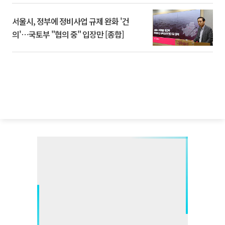
서울시, 정부에 정비사업 규제 완화 '건
의'⋯국토부 "협의 중" 입장만 [종합]