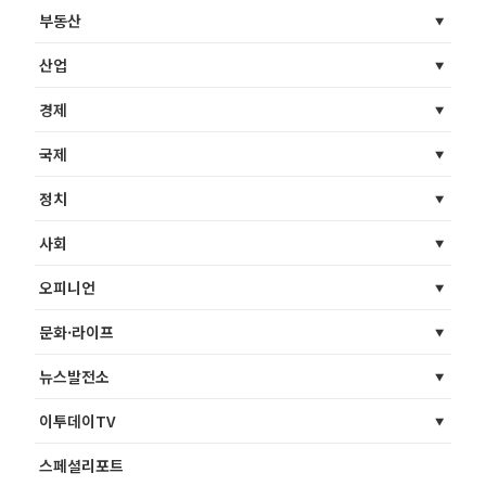
부동산
산업
경제
국제
정치
사회
오피니언
문화·라이프
뉴스발전소
이투데이TV
스페셜리포트