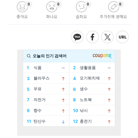
0
0
0
0
좋아요
화나요
슬퍼요
추가취재 원해요