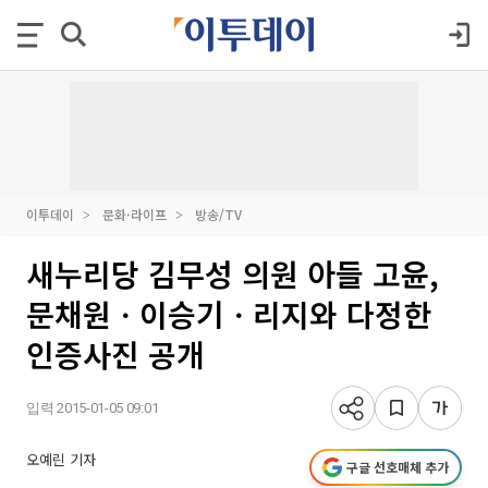
이투데이
문화·라이프
방송/TV
새누리당 김무성 의원 아들 고윤,
문채원ㆍ이승기ㆍ리지와 다정한
인증사진 공개
입력 2015-01-05 09:01
오예린 기자
구글 선호매체 추가