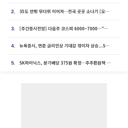
35도 안팎 무더위 이어져…전국 곳곳 소나기 [오늘 날씨]
2.
[주간증시전망] 다음주 코스피 6000~7000⋯“外人 수급은 정책이 변수”
3.
뉴욕증시, 연준 금리인상 기대감 꺾이자 상승...S&P500 사상 최고치 [종합]
4.
SK하이닉스, 분기배당 375원 확정…주주환원책 9월로 앞당겨 발표
5.