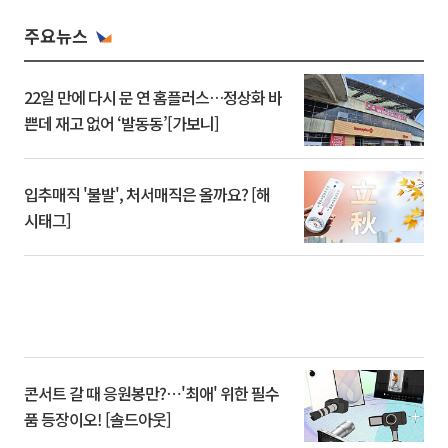
주요뉴스
22일 만에 다시 문 연 홈플러스…정상화 바
쁜데 재고 없어 ‘발동동’[가보니]
입추매직 '불발', 처서매직은 올까요? [해
시태그]
콘서트 갈 때 응원봉만?⋯'최애' 위한 필수
품 등장이오! [솔드아웃]