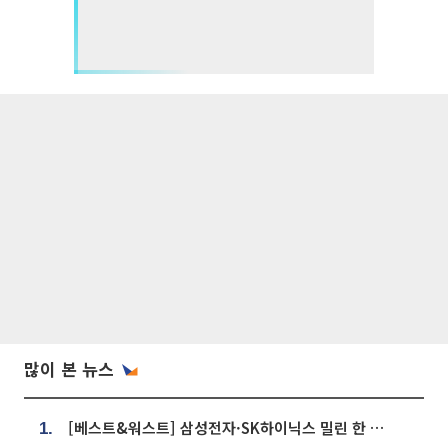
많이 본 뉴스
[베스트&워스트] 삼성전자·SK하이닉스 밀린 한 주…상상인증권은 85% 급등
1.