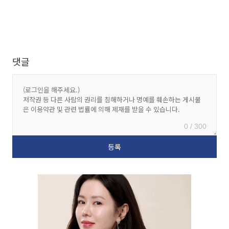
댓글
0 / 300