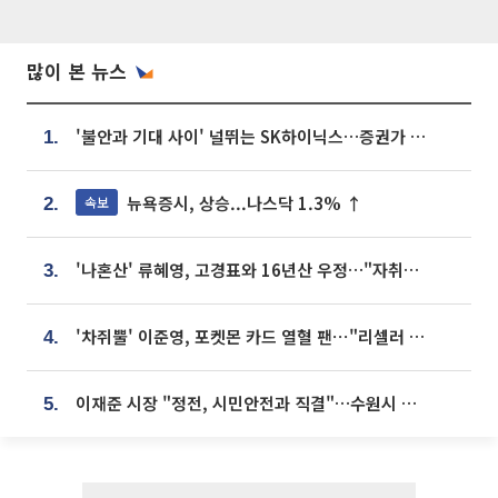
많이 본 뉴스
'불안과 기대 사이' 널뛰는 SK하이닉스…증권가 "HBM4·LTA 기반 펀터멘털 견고"
1.
뉴욕증시, 상승...나스닥 1.3% ↑
속보
2.
'나혼산' 류혜영, 고경표와 16년산 우정…"자취방서 부모님과 마주쳐"
3.
'차쥐뿔' 이준영, 포켓몬 카드 열혈 팬⋯"리셀러 처단할 것"
4.
이재준 시장 "정전, 시민안전과 직결"…수원시 비상대응체계 가동
5.