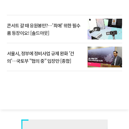
콘서트 갈 때 응원봉만?⋯'최애' 위한 필수
품 등장이오! [솔드아웃]
서울시, 정부에 정비사업 규제 완화 '건
의'⋯국토부 "협의 중" 입장만 [종합]