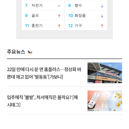
주요뉴스
22일 만에 다시 문 연 홈플러스…정상화 바
쁜데 재고 없어 ‘발동동’[가보니]
입추매직 '불발', 처서매직은 올까요? [해
시태그]