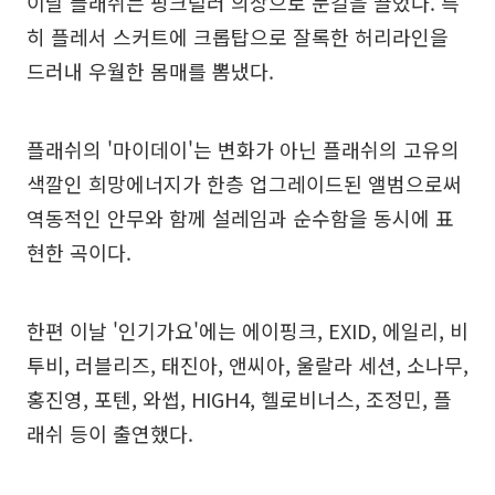
이날 플래쉬는 핑크럴러 의상으로 눈길을 끌었다. 특
히 플레서 스커트에 크롭탑으로 잘록한 허리라인을
드러내 우월한 몸매를 뽐냈다.
플래쉬의 '마이데이'는 변화가 아닌 플래쉬의 고유의
색깔인 희망에너지가 한층 업그레이드된 앨범으로써
역동적인 안무와 함께 설레임과 순수함을 동시에 표
현한 곡이다.
한편 이날 '인기가요'에는 에이핑크, EXID, 에일리, 비
투비, 러블리즈, 태진아, 앤씨아, 울랄라 세션, 소나무,
홍진영, 포텐, 와썹, HIGH4, 헬로비너스, 조정민, 플
래쉬 등이 출연했다.