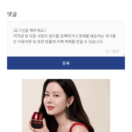
댓글
0 / 300