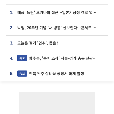
태풍 '돌핀' 오키나와 접근…일본기상청 경로 업데이트
1.
빅뱅, 20주년 기념 '새 뱅봉' 선보인다⋯콘서트 앞두고 팝업 개최
2.
오늘은 절기 '입추', 뜻은?
3.
합수본, '통계 조작' 서울·경기·충북 선관위 등 추가 압수수색
속보
4.
전북 완주 삼례읍 공장서 화재 발생
속보
5.