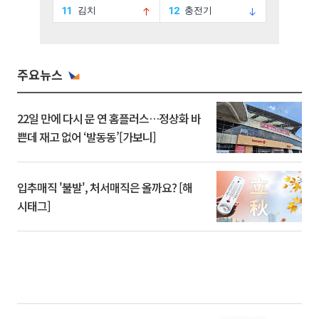
주요뉴스
22일 만에 다시 문 연 홈플러스…정상화 바
쁜데 재고 없어 ‘발동동’[가보니]
입추매직 '불발', 처서매직은 올까요? [해
시태그]