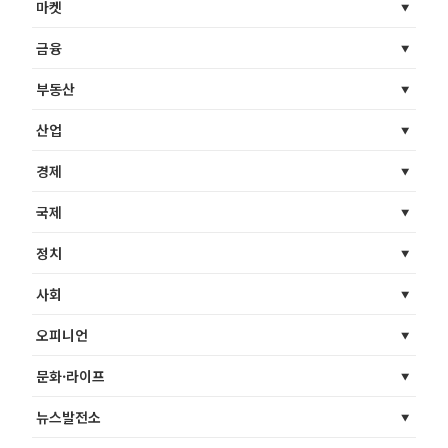
마켓
금융
부동산
산업
경제
국제
정치
사회
오피니언
문화·라이프
뉴스발전소