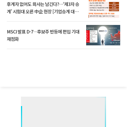
후계자 없어도 회사는 남긴다?…‘제3자 승
계’ 시험대 오른 中企 현장 [기업승계 대전
환]
MSCI 발표 D-7…후보주 반등에 편입 기대
재점화