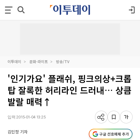
이투데이
문화·라이프
방송/TV
'인기가요' 플래쉬, 핑크의상+크롭
탑 잘록한 허리라인 드러내… 상큼
발랄 매력↑
입력 2015-01-04 13:25
김민정 기자
구글 선호매체 추가