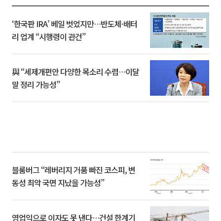
‘한국판 IRA’ 베일 벗었지만…반도체·배터
리 업계 “시행령이 관건”
與 “세제개편안 다양한 목소리 수렴…이달
말 정리 가능성”
블룸버그 “레버리지 거품 빠진 코스피, 변
동성 최악 국면 지났을 가능성”
영업익으로 이자도 못 낸다…건설 한계기