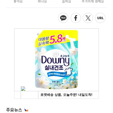
좋아요
화나요
슬퍼요
추가취재 원해요
주요뉴스