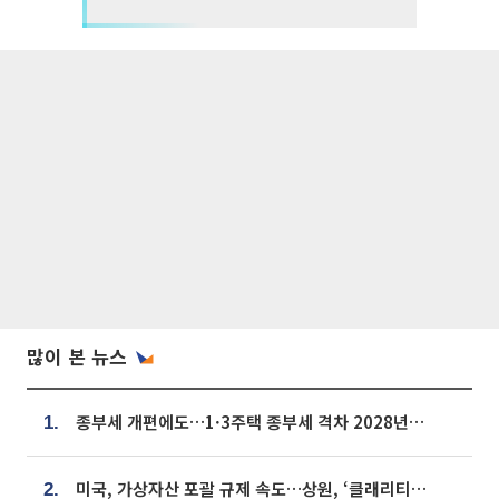
많이 본 뉴스
종부세 개편에도…1·3주택 종부세 격차 2028년부터 확대
1.
미국, 가상자산 포괄 규제 속도…상원, ‘클래리티법’ 9월 절차투표 추진
2.