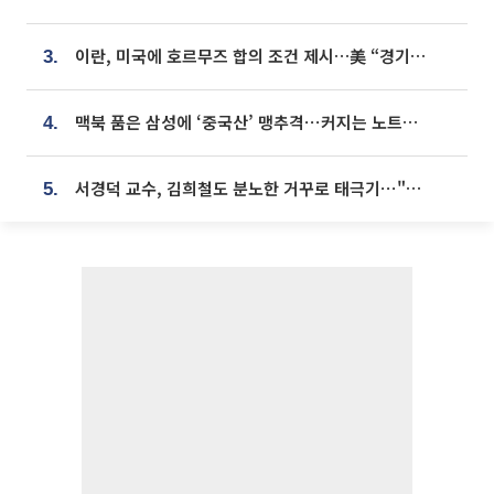
이란, 미국에 호르무즈 합의 조건 제시…美 “경기 아직 안 끝나” [종합]
3.
맥북 품은 삼성에 ‘중국산’ 맹추격⋯커지는 노트북 OLED 시장
4.
서경덕 교수, 김희철도 분노한 거꾸로 태극기⋯"엉터리는 아냐, 아쉬울 뿐"
5.