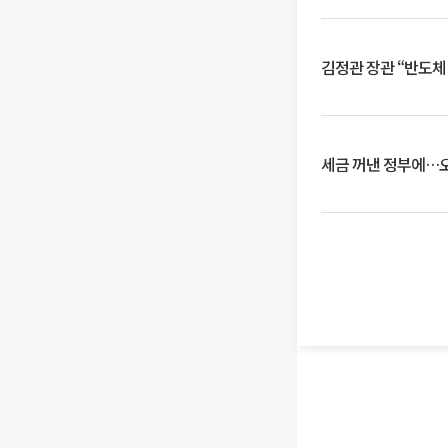
김정관 장관 “반도체
세금 꺼낸 정부에…오