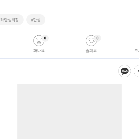
양하한샘회장
#한샘
0
0
화나요
슬퍼요
추