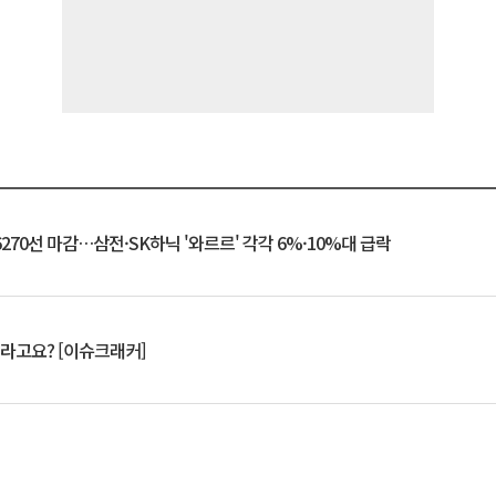
6270선 마감…삼전·SK하닉 '와르르' 각각 6%·10%대 급락
 깨라고요? [이슈크래커]