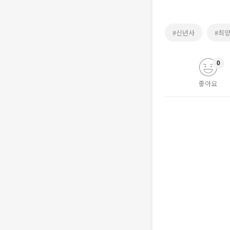
#신년사
#최
0
좋아요