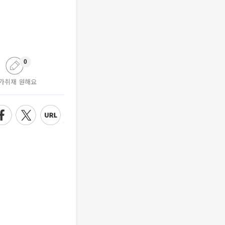
0
가취재 원해요