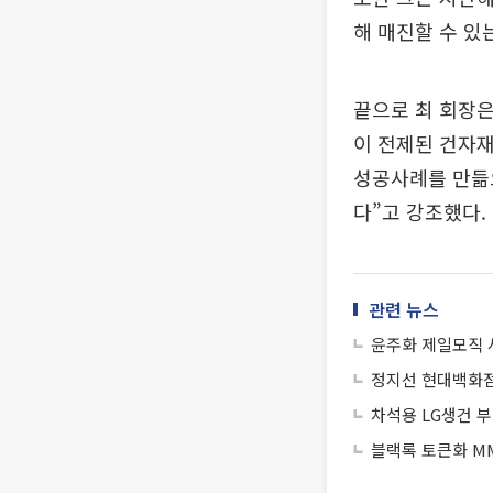
해 매진할 수 있
끝으로 최 회장
이 전제된 건자재
성공사례를 만듦
다”고 강조했다.
관련 뉴스
윤주화 제일모직 사
정지선 현대백화점
차석용 LG생건 
블랙록 토큰화 MM