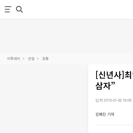
이투데이
산업
유통
[신년사]최
삼자”
입력 2015-01-02 16:06
김혜진 기자