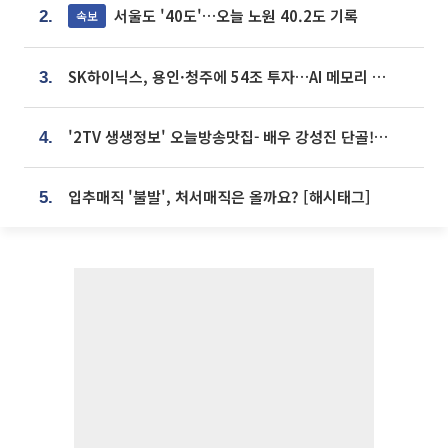
서울도 '40도'…오늘 노원 40.2도 기록
속보
2.
SK하이닉스, 용인·청주에 54조 투자…AI 메모리 생산기지 키운다
3.
'2TV 생생정보' 오늘방송맛집- 배우 강성진 단골! 쌀국수ㆍ푸팟퐁 커리 맛집 '블○○○'
4.
입추매직 '불발', 처서매직은 올까요? [해시태그]
5.