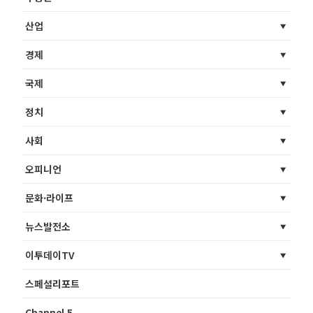
산업
경제
국제
정치
사회
오피니언
문화·라이프
뉴스발전소
이투데이TV
스페셜리포트
Channel 5