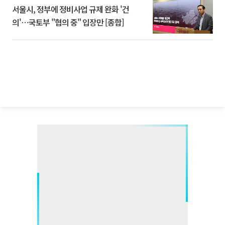
서울시, 정부에 정비사업 규제 완화 '건
의'⋯국토부 "협의 중" 입장만 [종합]