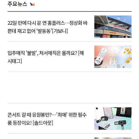
주요뉴스
22일 만에 다시 문 연 홈플러스…정상화 바
쁜데 재고 없어 ‘발동동’[가보니]
입추매직 '불발', 처서매직은 올까요? [해
시태그]
콘서트 갈 때 응원봉만?⋯'최애' 위한 필수
품 등장이오! [솔드아웃]