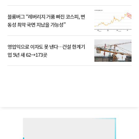
블룸버그 “레버리지 거품 빠진 코스피, 변
동성 최악 국면 지났을 가능성”
영업익으로 이자도 못 낸다…건설 한계기
업 5년 새 62→173곳