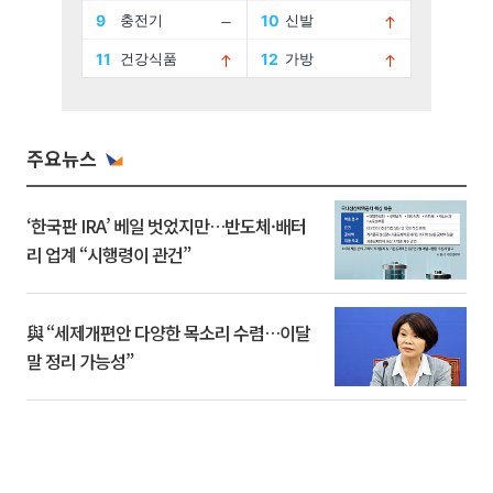
주요뉴스
‘한국판 IRA’ 베일 벗었지만…반도체·배터
리 업계 “시행령이 관건”
與 “세제개편안 다양한 목소리 수렴…이달
말 정리 가능성”