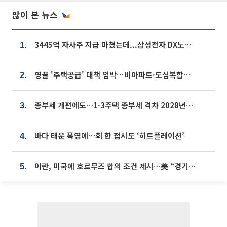
많이 본 뉴스
3445억 자사주 지급 마쳤는데...삼성전자 DX노조, 뒤늦은 '떼쓰기 집회'
1.
영끌 '주택공급' 대책 임박⋯비아파트·도심복합까지 총동원
2.
종부세 개편에도…1·3주택 종부세 격차 2028년부터 확대
3.
바다 태운 폭염에…회 한 접시도 ‘히트플레이션’
4.
이란, 미국에 호르무즈 합의 조건 제시…美 “경기 아직 안 끝나” [종합]
5.