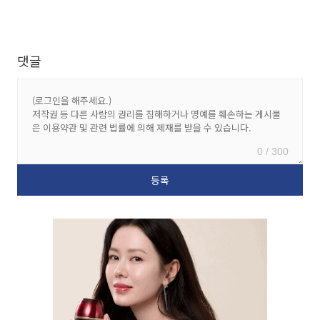
댓글
0 / 300