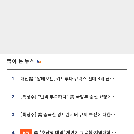
많이 본 뉴스
대신證 “알테오젠, 키트루다 큐렉스 판매 3배 급증…목표가 41만원 상향”
1.
[특징주] “탄약 부족하다“ 美 국방부 증산 요청에⋯국내 방산주 급등세
2.
[특징주] 美 중국산 광트랜시버 규제 추진에 대한광통신 등 광통신株 강세
3.
李 ‘호남형 대입’ 제안에 교육청·지역대학 서·논술형 입시 연계 '착수'
단독
4.