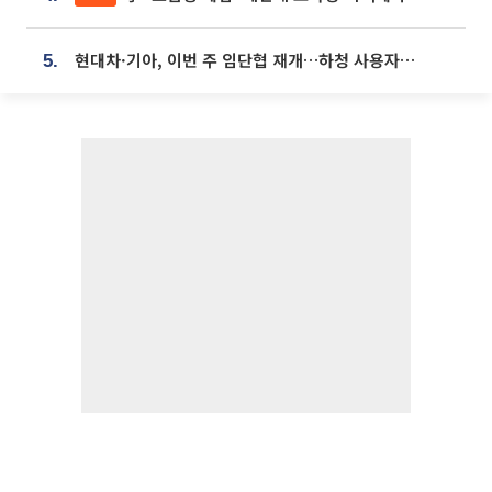
현대차·기아, 이번 주 임단협 재개…하청 사용자성 재심도 ‘변수’
5.