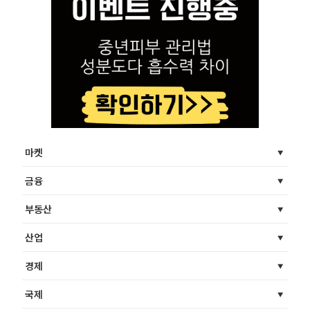
마켓
금융
부동산
산업
경제
국제