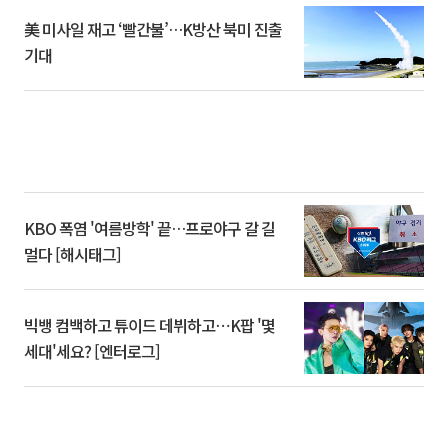
美 미사일 재고 ‘빨간불’…K방산 북미 진출
기대
KBO 폭염 '여름방학' 끝…프로야구 갈 길
멀다 [해시태그]
빅뱅 컴백하고 튜이드 데뷔하고⋯K팝 '몇
세대'세요? [엔터로그]