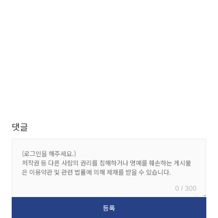
댓글
0 / 300