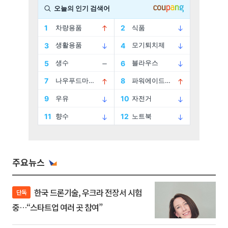
주요뉴스
한국 드론기술, 우크라 전장서 시험
단독
중…“스타트업 여러 곳 참여”