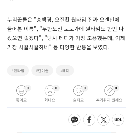
누리꾼들은 "송백경, 오진환 원타임 진짜 오랜만에
들어본 이름", "무한도전 토토가에 원타임도 한번 나
왔으면 좋겠다", "당시 테디가 가장 조용했는데, 이제
가장 시끌시끌하네" 등 다양한 반응을 보였다.
#원타임
#한예슬
#테디
0
0
0
0
좋아요
화나요
슬퍼요
추가취재 원해요