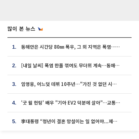
많이 본 뉴스
동해안은 시간당 80㎜ 폭우, 그 외 지역은 폭염…‘극과 극 날씨’
1.
[내일 날씨] 폭염 한풀 꺾여도 무더위 계속⋯동해안 이틀 연속 비
2.
임영웅, 어느덧 데뷔 10주년⋯"가진 것 없던 시절, 내 앞엔 20명의 팬뿐"
3.
'굿 윌 헌팅' 배우 "기아 EV2 덕분에 살아"…교통사고 후 안전성 극찬
4.
李대통령 “청년이 결혼 망설이는 일 없어야...제도상 불이익 조사”
5.