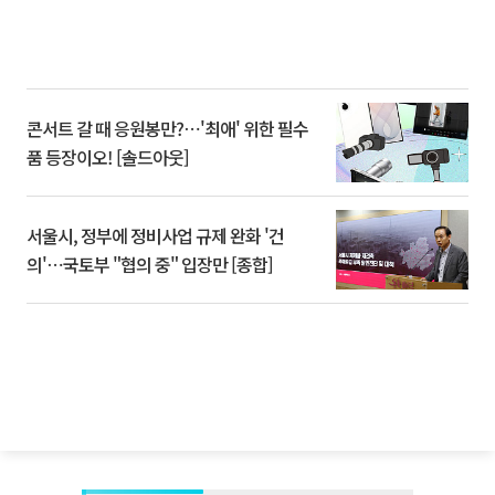
콘서트 갈 때 응원봉만?⋯'최애' 위한 필수
품 등장이오! [솔드아웃]
서울시, 정부에 정비사업 규제 완화 '건
의'⋯국토부 "협의 중" 입장만 [종합]