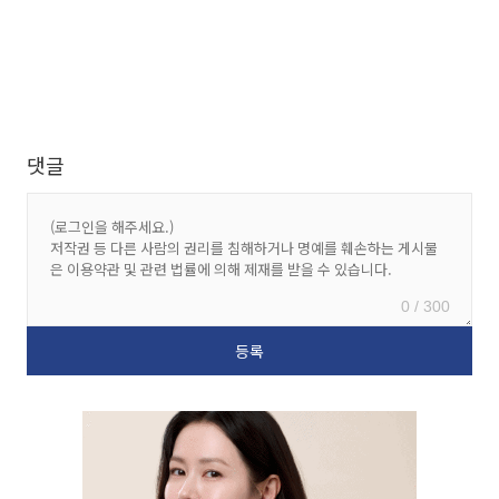
댓글
0 / 300