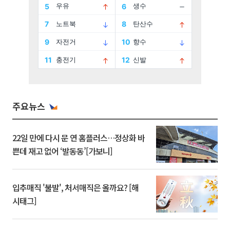
주요뉴스
22일 만에 다시 문 연 홈플러스…정상화 바
쁜데 재고 없어 ‘발동동’[가보니]
입추매직 '불발', 처서매직은 올까요? [해
시태그]