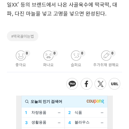
일XX' 등의 브랜드에서 나온 사골육수에 떡국떡, 대
파, 다진 마늘을 넣고 고명을 넣으면 완성된다.
#떡국끓이는법
0
0
0
0
좋아요
화나요
슬퍼요
추가취재 원해요