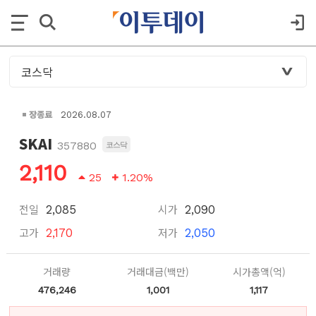
장종료
2026.08.07
SKAI
357880
코스닥
2,110
25
1.20%
전일
시가
2,085
2,090
고가
저가
2,170
2,050
거래량
거래대금(백만)
시가총액(억)
476,246
1,001
1,117