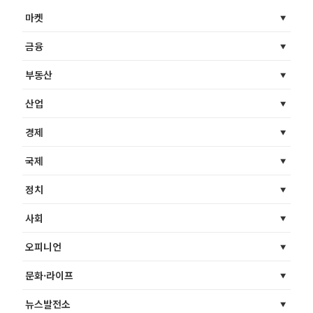
마켓
금융
부동산
산업
경제
국제
정치
사회
오피니언
문화·라이프
뉴스발전소