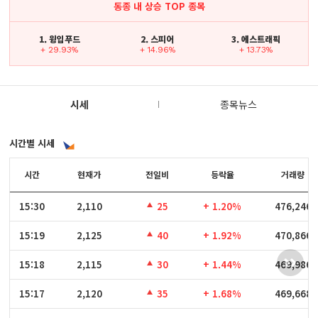
동종 내 상승 TOP 종목
1. 윙입푸드
2. 스피어
3. 에스트래픽
+ 29.93%
+ 14.96%
+ 13.73%
시세
종목뉴스
시간별 시세
시간
시간
현재가
전일비
등락율
거래량
15:30
15:30
2,110
25
+ 1.20%
476,246
15:19
15:19
2,125
40
+ 1.92%
470,866
15:18
15:18
2,115
30
+ 1.44%
469,986
15:17
15:17
2,120
35
+ 1.68%
469,668