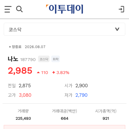
장종료
2026.08.07
나노
187790
코스닥
화학
2,985
110
3.83%
전일
시가
2,875
2,900
고가
저가
3,080
2,790
거래량
거래대금(백만)
시가총액(억)
225,493
664
921