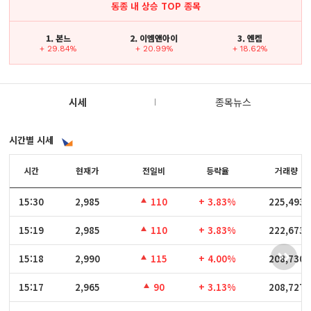
동종 내 상승 TOP 종목
1. 본느
2. 이엠앤아이
3. 엔켐
+ 29.84%
+ 20.99%
+ 18.62%
시세
종목뉴스
시간별 시세
시간
시간
현재가
전일비
등락율
거래량
15:30
15:30
2,985
110
+ 3.83%
225,493
15:19
15:19
2,985
110
+ 3.83%
222,673
15:18
15:18
2,990
115
+ 4.00%
208,730
15:17
15:17
2,965
90
+ 3.13%
208,727