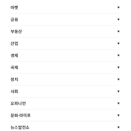
마켓
금융
부동산
산업
경제
국제
정치
사회
오피니언
문화·라이프
뉴스발전소