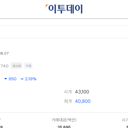
08.07
2740
코스피
기계
950
2.19%
시가
43,100
저가
40,800
량
거래대금(백만)
시가
78
25,895