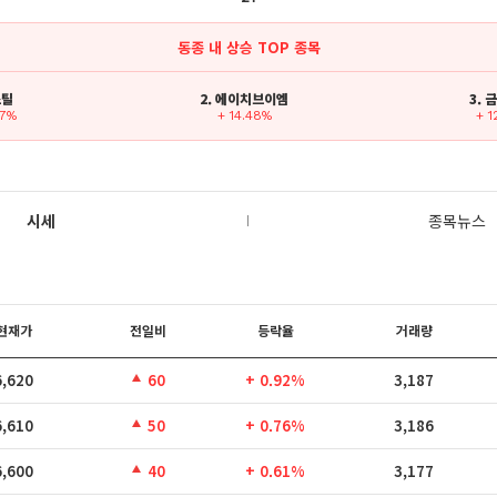
동종 내 상승 TOP 종목
스틸
2. 에이치브이엠
3.
97%
+ 14.48%
+ 1
시세
종목뉴스
현재가
전일비
등락율
거래량
6,620
60
+ 0.92%
3,187
6,610
50
+ 0.76%
3,186
6,600
40
+ 0.61%
3,177