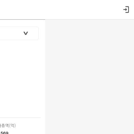
총액(억)
569