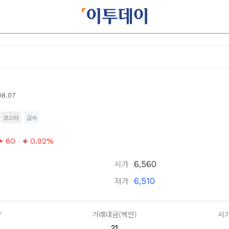
08.07
코스닥
금속
60
0.92%
시가
6,560
저가
6,510
량
거래대금(백만)
시가
21