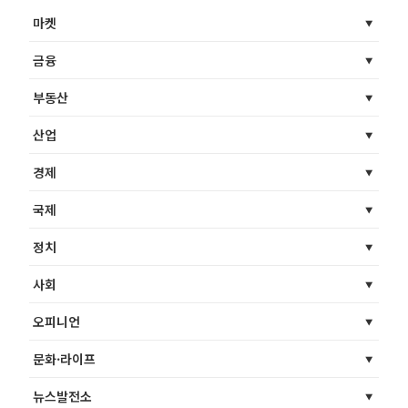
마켓
금융
부동산
산업
경제
국제
정치
사회
오피니언
문화·라이프
뉴스발전소