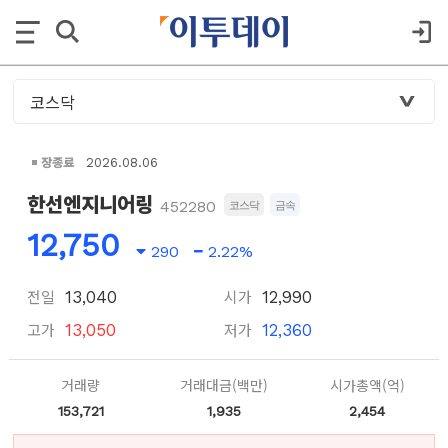
장종료
2026.08.06
한선엔지니어링
452280
코스닥
금속
12,750
290
2.22%
전일
시가
13,040
12,990
고가
저가
13,050
12,360
거래량
거래대금(백만)
시가총액(억)
153,721
1,935
2,454