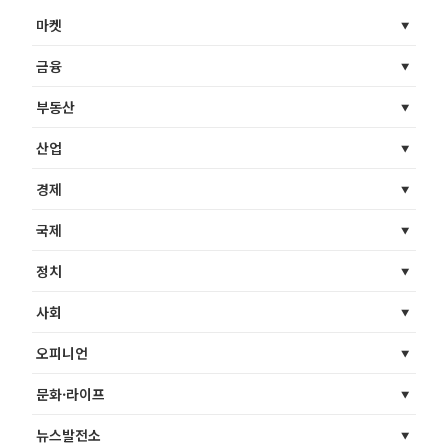
마켓
금융
부동산
산업
경제
국제
정치
사회
오피니언
문화·라이프
뉴스발전소