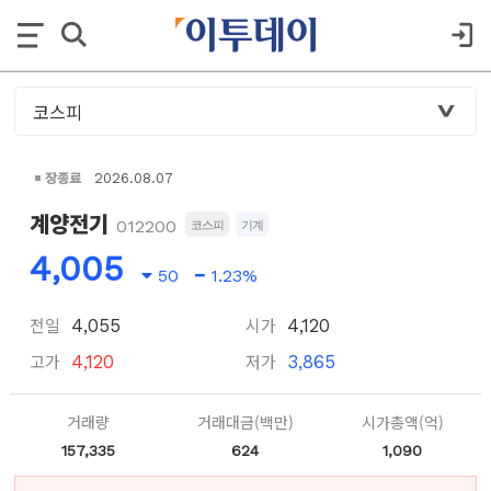
장종료
2026.08.07
계양전기
012200
코스피
기계
4,005
50
1.23%
전일
시가
4,055
4,120
고가
저가
4,120
3,865
거래량
거래대금(백만)
시가총액(억)
157,335
624
1,090