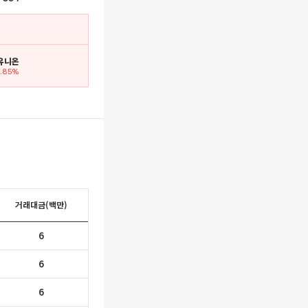
 유니온
2.85%
거래대금(백만)
6
6
6