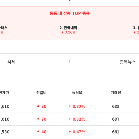
동종 내 상승 TOP 종목
C글라스
2. 한국내화
3.
3%
+ 3.36%
+ 
시세
종목뉴스
현재가
전일비
등락율
거래량
8,610
70
+ 0.82%
688
8,610
70
+ 0.82%
687
8,580
40
+ 0.47%
661