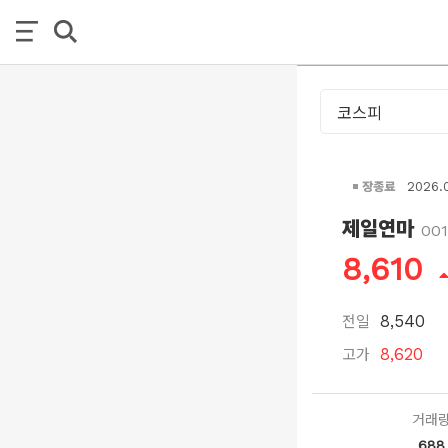
장종료
2026.
제일연마
00
8,610
전일
8,540
고가
8,620
거래
688