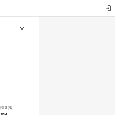
총액(억)
654