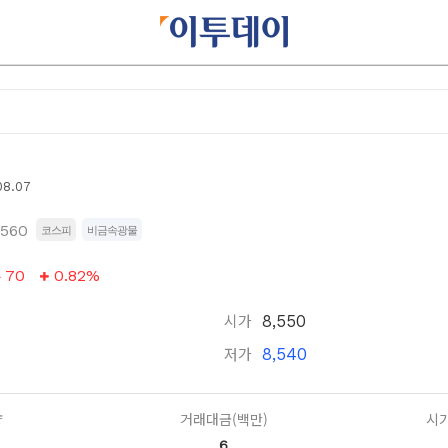
08.07
1560
코스피
비금속광물
70
0.82%
시가
8,550
저가
8,540
량
거래대금(백만)
시가
6